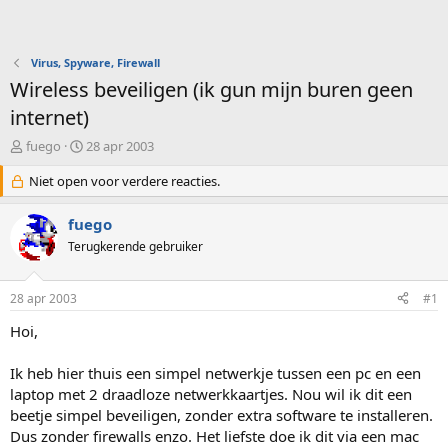
Virus, Spyware, Firewall
Wireless beveiligen (ik gun mijn buren geen
internet)
O
S
fuego
28 apr 2003
n
t
d
Niet open voor verdere reacties.
a
e
r
r
t
fuego
w
d
Terugkerende gebruiker
e
a
r
t
p
u
28 apr 2003
#1
s
m
t
Hoi,
a
r
Ik heb hier thuis een simpel netwerkje tussen een pc en een
t
laptop met 2 draadloze netwerkkaartjes. Nou wil ik dit een
e
beetje simpel beveiligen, zonder extra software te installeren.
r
Dus zonder firewalls enzo. Het liefste doe ik dit via een mac