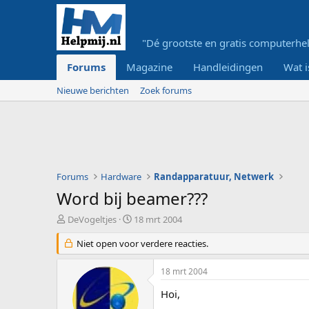
"Dé grootste en gratis computerhel
Forums
Magazine
Handleidingen
Wat i
Nieuwe berichten
Zoek forums
Forums
Hardware
Randapparatuur, Netwerk
Word bij beamer???
O
S
DeVogeltjes
18 mrt 2004
n
t
d
Niet open voor verdere reacties.
a
e
r
r
t
18 mrt 2004
w
d
e
a
Hoi,
r
t