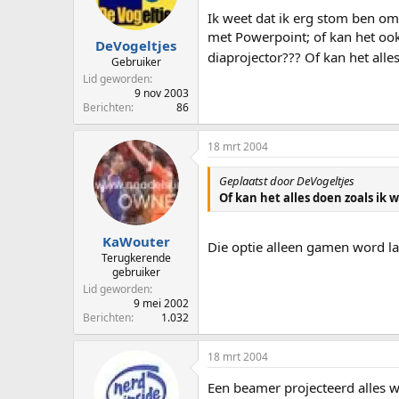
p
u
Ik weet dat ik erg stom ben om 
s
m
met Powerpoint; of kan het oo
t
DeVogeltjes
diaprojector??? Of kan het alles
a
Gebruiker
r
Lid geworden
t
9 nov 2003
e
Berichten
86
r
18 mrt 2004
Geplaatst door DeVogeltjes
Of kan het alles doen zoals ik w
KaWouter
Die optie alleen gamen word las
Terugkerende
gebruiker
Lid geworden
9 mei 2002
Berichten
1.032
18 mrt 2004
Een beamer projecteerd alles w