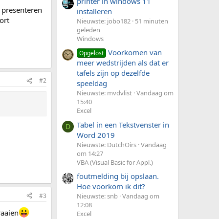
printer in windows 11
r presenteren
installeren
ort
Nieuwste: jobo182
51 minuten
geleden
Windows
Voorkomen van
Opgelost
meer wedstrijden als dat er
tafels zijn op dezelfde
#2
speeldag
Nieuwste: mvdvlist
Vandaag om
15:40
Excel
Tabel in een Tekstvenster in
D
Word 2019
Nieuwste: DutchOirs
Vandaag
om 14:27
VBA (Visual Basic for Appl.)
foutmelding bij opslaan.
Hoe voorkom ik dit?
#3
Nieuwste: snb
Vandaag om
12:08
raaien
Excel