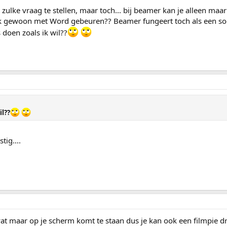
zulke vraag te stellen, maar toch... bij beamer kan je alleen maa
k gewoon met Word gebeuren?? Beamer fungeert toch als een so
 doen zoals ik wil??
il??
tig....
at maar op je scherm komt te staan dus je kan ook een filmpie d