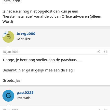
installeren.
Is het e.e.a. nog niet opgelost dan kun je een
"herstelinstallatie" vanaf de cd van Office uitvoeren (alleen
Word)
brwga000
TS
B
Gebruiker
18 jan 2003
#3
Tjonge, je bent nog sneller dan de paashaas......
Bedankt, hier ga ik gelijk mee aan de slag !
Groets, Jas.
gast0225
G
Inventaris