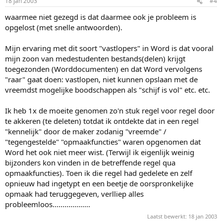
18 jan 2003
#4
waarmee niet gezegd is dat daarmee ook je probleem is
opgelost (met snelle antwoorden).
Mijn ervaring met dit soort "vastlopers" in Word is dat vooral
mijn zoon van medestudenten bestands(delen) krijgt
toegezonden (Worddocumenten) en dat Word vervolgens
"raar" gaat doen: vastlopen, niet kunnen opslaan met de
vreemdst mogelijke boodschappen als "schijf is vol" etc. etc.
Ik heb 1x de moeite genomen zo'n stuk regel voor regel door
te akkeren (te deleten) totdat ik ontdekte dat in een regel
"kennelijk" door de maker zodanig "vreemde" /
"tegengestelde" "opmaakfuncties" waren opgenomen dat
Word het ook niet meer wist. (Terwijl ik eigenlijk weinig
bijzonders kon vinden in de betreffende regel qua
opmaakfuncties). Toen ik die regel had gedelete en zelf
opnieuw had ingetypt en een beetje de oorspronkelijke
opmaak had teruggegeven, verlliep alles
probleemloos...................
Laatst bewerkt:
18 jan 2003