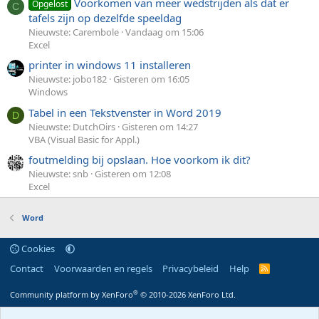
Voorkomen van meer wedstrijden als dat er
Opgelost
C
tafels zijn op dezelfde speeldag
Nieuwste: Carembole
Vandaag om 15:06
Excel
printer in windows 11 installeren
Nieuwste: jobo182
Gisteren om 16:05
Windows
Tabel in een Tekstvenster in Word 2019
D
Nieuwste: DutchOirs
Gisteren om 14:27
VBA (Visual Basic for Appl.)
foutmelding bij opslaan. Hoe voorkom ik dit?
Nieuwste: snb
Gisteren om 12:08
Excel
Word
Cookies
Contact
Voorwaarden en regels
Privacybeleid
Help
R
S
S
®
Community platform by XenForo
© 2010-2026 XenForo Ltd.