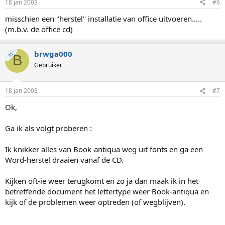
18 jan 2003
#6
misschien een "herstel" installatie van office uitvoeren.....
(m.b.v. de office cd)
brwga000
TS
B
Gebruiker
18 jan 2003
#7
Ok,
Ga ik als volgt proberen :
Ik knikker alles van Book-antiqua weg uit fonts en ga een
Word-herstel draaien vanaf de CD.
Kijken oft-ie weer terugkomt en zo ja dan maak ik in het
betreffende document het lettertype weer Book-antiqua en
kijk of de problemen weer optreden (of wegblijven).