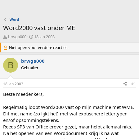
Word
Word2000 vast onder ME
O
S
brwga000
18 jan 2003
n
t
d
Niet open voor verdere reacties.
a
e
r
r
t
brwga000
B
w
d
Gebruiker
e
a
r
t
p
u
18 jan 2003
#1
s
m
t
Beste meedenkers,
a
r
Regelmatig loopt Word2000 vast op mijn machine met WME.
t
Dit met name (zo lijkt het) met wat exotischere lettertypen
e
en/of opsommingstekens.
r
Reeds SP3 van Office erover gezet, maar helpt allemaal niks.
Na het openen van een Worddocument krijg ik na wat