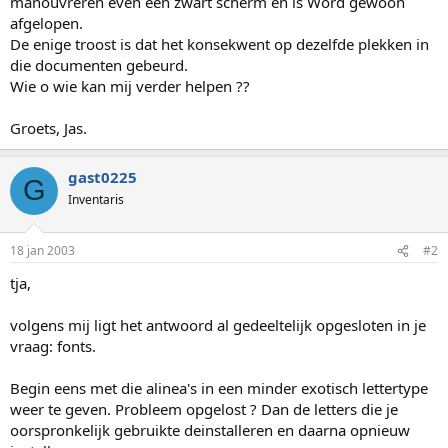
manouvreren even een zwart scherm en is Word gewoon
afgelopen.
De enige troost is dat het konsekwent op dezelfde plekken in
die documenten gebeurd.
Wie o wie kan mij verder helpen ??
Groets, Jas.
gast0225
G
Inventaris
18 jan 2003
#2
tja,
volgens mij ligt het antwoord al gedeeltelijk opgesloten in je
vraag: fonts.
Begin eens met die alinea's in een minder exotisch lettertype
weer te geven. Probleem opgelost ? Dan de letters die je
oorspronkelijk gebruikte deinstalleren en daarna opnieuw