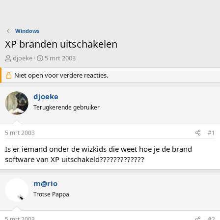
Windows
XP branden uitschakelen
O
S
djoeke
5 mrt 2003
n
t
d
Niet open voor verdere reacties.
a
e
r
r
t
djoeke
w
d
Terugkerende gebruiker
e
a
r
t
p
u
5 mrt 2003
#1
s
m
t
Is er iemand onder de wizkids die weet hoe je de brand
a
software van XP uitschakeld?????????????
r
t
e
m@rio
r
Trotse Pappa
5 mrt 2003
#2