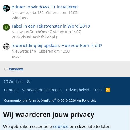
printer in windows 11 installeren
Nieuwste: jobo182
Gisteren om 16:05
Windows
Tabel in een Tekstvenster in Word 2019
D
Nieuwste: DutchOirs
Gisteren om 14:27
VBA (Visual Basic for Appl.)
foutmelding bij opslaan. Hoe voorkom ik dit?
Nieuwste: snb
Gisteren om 12:08
Excel
Windows
Cookies
Contact
Voorwaarden en regels
Privacybeleid
Help
R
S
S
®
Community platform by XenForo
© 2010-2026 XenForo Ltd.
Wij waarderen jouw privacy
We gebruiken essentiële
cookies
om deze site te laten