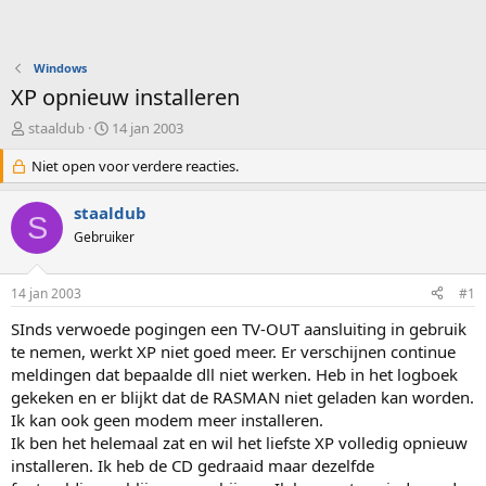
Windows
XP opnieuw installeren
O
S
staaldub
14 jan 2003
n
t
d
Niet open voor verdere reacties.
a
e
r
r
t
staaldub
S
w
d
Gebruiker
e
a
r
t
p
u
14 jan 2003
#1
s
m
t
SInds verwoede pogingen een TV-OUT aansluiting in gebruik
a
te nemen, werkt XP niet goed meer. Er verschijnen continue
r
meldingen dat bepaalde dll niet werken. Heb in het logboek
t
gekeken en er blijkt dat de RASMAN niet geladen kan worden.
e
Ik kan ook geen modem meer installeren.
r
Ik ben het helemaal zat en wil het liefste XP volledig opnieuw
installeren. Ik heb de CD gedraaid maar dezelfde