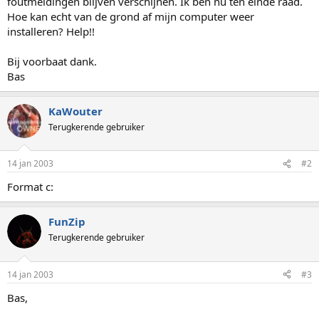
foutmeldingen blijven verschijnen. Ik ben nu ten einde raad.
Hoe kan echt van de grond af mijn computer weer
installeren? Help!!
Bij voorbaat dank.
Bas
KaWouter
Terugkerende gebruiker
14 jan 2003
#2
Format c:
FunZip
Terugkerende gebruiker
14 jan 2003
#3
Bas,