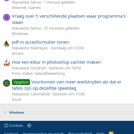
Nieuwste: Senso
1 minuut geleden
Internet, Games
Vraag over 5 verschillende plaatsen waar programma's
S
staan
Nieuwste: Senso
21 minuten geleden
Windows
pdf in accesformulier tonen
Nieuwste: MaitreJan
Vandaag om 12:09
Access
Hoe een kleur in photoshop zachter maken
Nieuwste: OctaFish
Gisteren om 18:54
Foto- Video- Geluidbewerking
Voorkomen van meer wedstrijden als dat er
Opgelost
C
tafels zijn op dezelfde speeldag
Nieuwste: Carembole
Gisteren om 15:06
Excel
Windows
Cookies
Contact
Voorwaarden en regels
Privacybeleid
Help
R