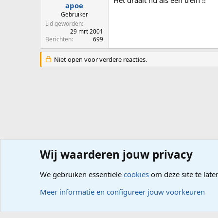
Het draait nu als een trein !!
apoe
Gebruiker
Lid geworden
29 mrt 2001
Berichten
699
Niet open voor verdere reacties.
Wij waarderen jouw privacy
Forums
Computerproblemen
Besturingssysteem
Wi
We gebruiken essentiële
cookies
om deze site te late
Cookies
Meer informatie en configureer jouw voorkeuren