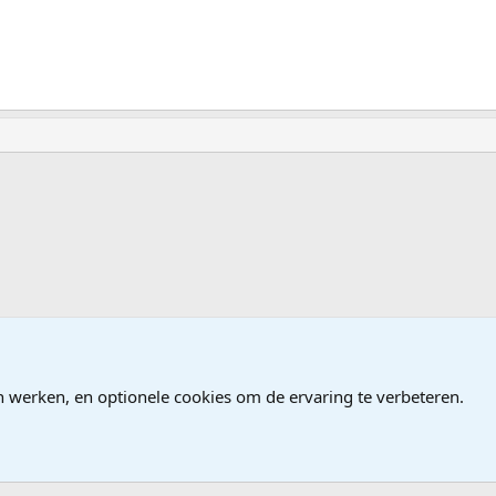
ndows
n werken, en optionele cookies om de ervaring te verbeteren.
®
Community platform by XenForo
© 2010-2026 XenForo Ltd.