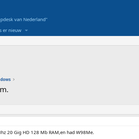
pdesk van Nederland"
s er nieuw
ndows
em.
 Mhz 20 Gig HD 128 Mb RAM,en had W98Me.