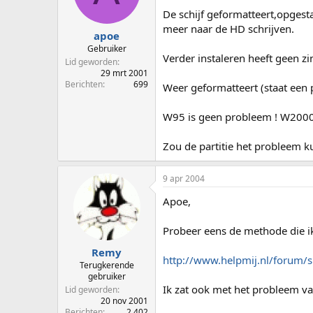
p
u
De schijf geformatteert,opgest
s
m
meer naar de HD schrijven.
t
apoe
a
Gebruiker
Verder instaleren heeft geen zi
r
Lid geworden
t
29 mrt 2001
e
Berichten
699
Weer geformatteert (staat een p
r
W95 is geen probleem ! W2000 p
Zou de partitie het probleem k
9 apr 2004
Apoe,
Probeer eens de methode die ik
Remy
http://www.helpmij.nl/forum
Terugkerende
gebruiker
Ik zat ook met het probleem van
Lid geworden
20 nov 2001
Berichten
2.402