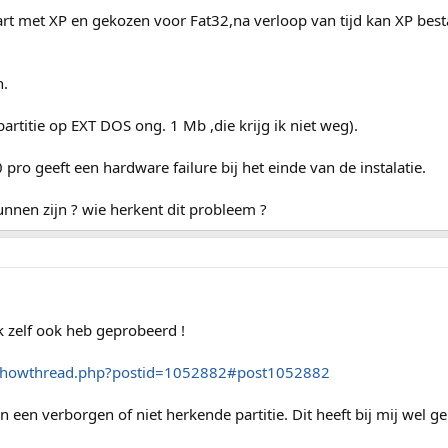
art met XP en gekozen voor Fat32,na verloop van tijd kan XP bes
n.
artitie op EXT DOS ong. 1 Mb ,die krijg ik niet weg).
ro geeft een hardware failure bij het einde van de instalatie.
unnen zijn ? wie herkent dit probleem ?
 zelf ook heb geprobeerd !
/showthread.php?postid=1052882#post1052882
 een verborgen of niet herkende partitie. Dit heeft bij mij wel ge