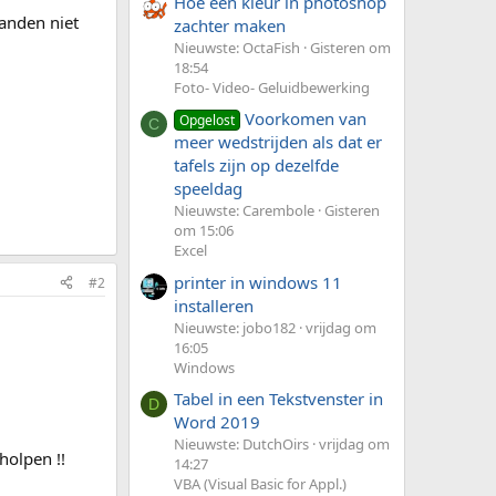
Hoe een kleur in photoshop
tanden niet
zachter maken
Nieuwste: OctaFish
Gisteren om
18:54
Foto- Video- Geluidbewerking
Voorkomen van
Opgelost
C
meer wedstrijden als dat er
tafels zijn op dezelfde
speeldag
Nieuwste: Carembole
Gisteren
om 15:06
Excel
printer in windows 11
#2
installeren
Nieuwste: jobo182
vrijdag om
16:05
Windows
Tabel in een Tekstvenster in
D
Word 2019
Nieuwste: DutchOirs
vrijdag om
holpen !!
14:27
VBA (Visual Basic for Appl.)