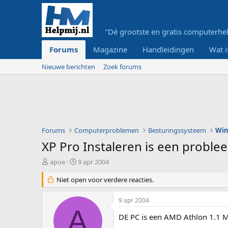
"Dé grootste en gratis computerhel
Forums
Magazine
Handleidingen
Wat i
Nieuwe berichten
Zoek forums
Forums
Computerproblemen
Besturingssysteem
Wi
XP Pro Instaleren is een proble
O
S
apoe
9 apr 2004
n
t
d
Niet open voor verdere reacties.
a
e
r
r
t
9 apr 2004
w
d
A
e
a
DE PC is een AMD Athlon 1.1
r
t