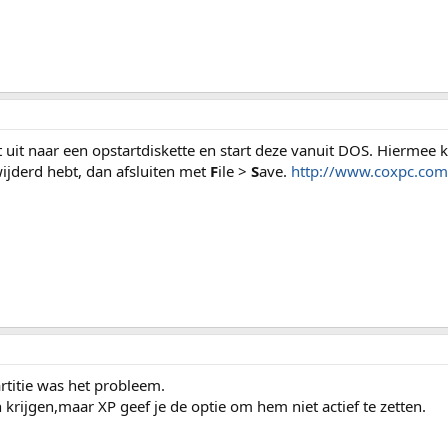
t uit naar een opstartdiskette en start deze vanuit DOS. Hiermee kr
rwijderd hebt, dan afsluiten met
F
ile >
S
ave.
http://www.coxpc.com/
rtitie was het probleem.
krijgen,maar XP geef je de optie om hem niet actief te zetten.