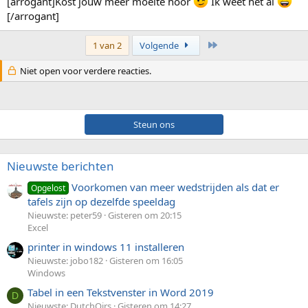
[arrogant]Kost jouw meer moeite hoor
Ik weet het al
[/arrogant]
Laatste
1 van 2
Volgende
Niet open voor verdere reacties.
Steun ons
Nieuwste berichten
Voorkomen van meer wedstrijden als dat er
Opgelost
tafels zijn op dezelfde speeldag
Nieuwste: peter59
Gisteren om 20:15
Excel
printer in windows 11 installeren
Nieuwste: jobo182
Gisteren om 16:05
Windows
Tabel in een Tekstvenster in Word 2019
D
Nieuwste: DutchOirs
Gisteren om 14:27