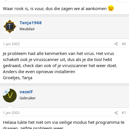
Waar rook is, is vuur, dus die zagen we al aankomen
Tanja1968
Meubilair
1 jan 2003
#6
Je probleem had alle kenmerken van het virus. Het virus
schakelt ook je virusscanner uit, dus als je die tool hebt
gedraaid, check dan ook of je virusscanner het weer doet.
Anders die even opnieuw installeren
Groetjes, Tanja
vezelf
TS
V
Gebruiker
1 jan 2003
#7
Helasa lukte het niet om via veilige modus het programma te
draaien, zelfde probleem weer.