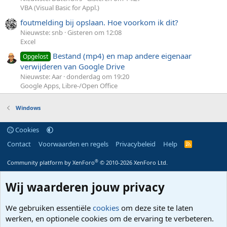
VBA (Visual Basic for Appl.)
foutmelding bij opslaan. Hoe voorkom ik dit?
Nieuwste: snb
Gisteren om 12:08
Excel
Bestand (mp4) en map andere eigenaar
Opgelost
verwijderen van Google Drive
Nieuwste: Aar
donderdag om 19:20
Google Apps, Libre-/Open Office
Windows
Cookies
Contact
Voorwaarden en regels
Privacybeleid
Help
R
S
S
®
Community platform by XenForo
© 2010-2026 XenForo Ltd.
Wij waarderen jouw privacy
We gebruiken essentiële
cookies
om deze site te laten
werken, en optionele cookies om de ervaring te verbeteren.