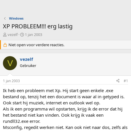
Windows
XP PROBLEEM!!! erg lastig
O
S
vezelf
1 jan 2003
n
t
d
Niet open voor verdere reacties.
a
e
r
r
t
vezelf
w
d
V
e
Gebruiker
a
r
t
p
u
1 jan 2003
#1
s
m
t
Ik heb een probleem met Xp. Hij start geen enkele .exe
a
bestand op, tenzij het een document is waar al in getyped is.
r
Ook start hij muziek, internet en outlook wel op.
t
e
Als ik een programma wil opstarten, krijg ik de error dat hij
r
het bestand niet kan vinden. Ook krijg ik vaak een
rundll32.exe error.
Msconfig, regedit werken niet. Kan ook niet naar dos, zelfs als