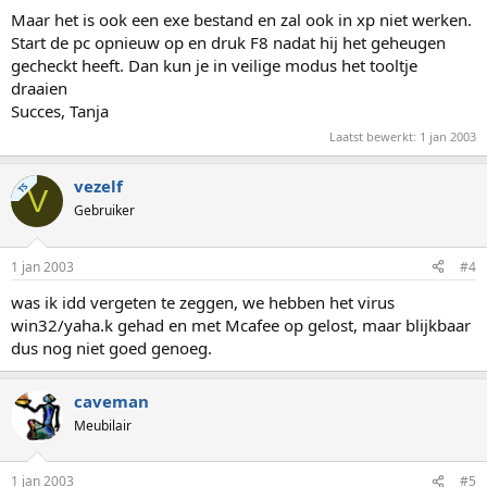
Maar het is ook een exe bestand en zal ook in xp niet werken.
Start de pc opnieuw op en druk F8 nadat hij het geheugen
gecheckt heeft. Dan kun je in veilige modus het tooltje
draaien
Succes, Tanja
Laatst bewerkt:
1 jan 2003
vezelf
TS
V
Gebruiker
1 jan 2003
#4
was ik idd vergeten te zeggen, we hebben het virus
win32/yaha.k gehad en met Mcafee op gelost, maar blijkbaar
dus nog niet goed genoeg.
caveman
Meubilair
1 jan 2003
#5