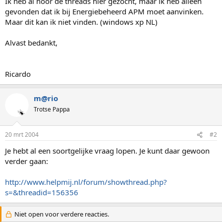
Ik heb al hoor de threads hier gezocht, maar ik heb alleen
gevonden dat ik bij Energiebeheerd APM moet aanvinken.
Maar dit kan ik niet vinden. (windows xp NL)
Alvast bedankt,
Ricardo
m@rio
Trotse Pappa
20 mrt 2004
#2
Je hebt al een soortgelijke vraag lopen. Je kunt daar gewoon
verder gaan:
http://www.helpmij.nl/forum/showthread.php?
s=&threadid=156356
Niet open voor verdere reacties.