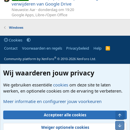
verwijderen van Google Drive
Nieuwste: Aar
donderdag om 19:20
Google Apps, Libre-/Open Office
Windows
Cookies
Contact
Voorwaarden en regels
Privacybeleid
Help
R
S
S
®
Community platform by XenForo
© 2010-2026 XenForo Ltd.
Wij waarderen jouw privacy
We gebruiken essentiële
cookies
om deze site te laten
werken, en optionele cookies om de ervaring te verbeteren.
Meer informatie en configureer jouw voorkeuren
Bove
Accepteer alle cookies
Onde
Weiger optionele cookies