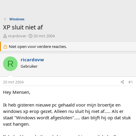
Windows
XP sluit niet af
O
S
ricardovw
20 mrt 2004
n
t
d
Niet open voor verdere reacties.
a
e
r
r
t
ricardovw
R
w
d
Gebruiker
e
a
r
t
p
u
20 mrt 2004
#1
s
m
t
Hey Mensen,
a
r
Ik heb gisteren nieuwe pc gehaald voor mijn broertje en
t
windows xp erop gezet. Alleen nu sluit hij niet af..... Als er
e
staat "Windows wordt afgesloten"..... dan blijft hij op dat stuk
r
vast hangen.