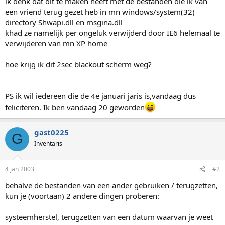
ik denk dat dit te maken heeft met de bestanden die ik van
een vriend terug gezet heb in mn windows/system(32)
directory Shwapi.dll en msgina.dll
khad ze namelijk per ongeluk verwijderd door IE6 helemaal te
verwijderen van mn XP home
hoe krijg ik dit 2sec blackout scherm weg?
PS ik wil iedereen die de 4e januari jaris is,vandaag dus
feliciteren. Ik ben vandaag 20 geworden
gast0225
G
Inventaris
4 jan 2003
#2
behalve de bestanden van een ander gebruiken / terugzetten,
kun je (voortaan) 2 andere dingen proberen:
systeemherstel, terugzetten van een datum waarvan je weet