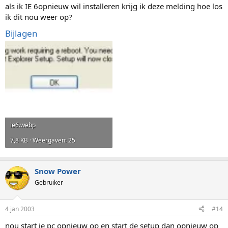
als ik IE 6opnieuw wil installeren krijg ik deze melding hoe los
ik dit nou weer op?
Bijlagen
ie6.webp
7,8 KB · Weergaven: 25
Snow Power
Gebruiker
4 jan 2003
#14
nou start je pc opnieuw op en start de setup dan opnieuw op