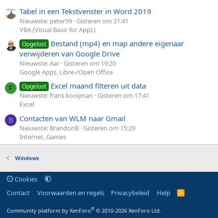
Tabel in een Tekstvenster in Word 2019
Nieuwste: peter59
Gisteren om 21:41
VBA (Visual Basic for Appl.)
Bestand (mp4) en map andere eigenaar
Opgelost
verwijderen van Google Drive
Nieuwste: Aar
Gisteren om 19:20
Google Apps, Libre-/Open Office
Excel maand filteren uit data
Opgelost
F
Nieuwste: frans kooijman
Gisteren om 17:41
Excel
Contacten van WLM naar Gmail
B
Nieuwste: BrandonB
Gisteren om 15:29
Internet, Games
Windows
Cookies
Contact
Voorwaarden en regels
Privacybeleid
Help
R
S
S
®
Community platform by XenForo
© 2010-2026 XenForo Ltd.