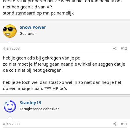
eerste zal ik proberen het 2e weet ik niet en kan denk ik ook
niet heb geen c d van XP
stond standaard op mn pc namelijk
Snow Power
Gebruiker
4 jan 2003
#12
heb je geen cd's bij gekregen van je pc
zo niet moet je ff terug gaan naar die winkel en zeggen dat je
de cd's niet bij hebt gekregen
heb je ze toch wel dan staat xp wel in zo niet dan heb je het
op een image staan. *** HP pc's
Stanley19
TS
Terugkerende gebruiker
4 jan 2003
#13