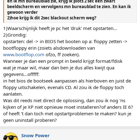
en ik mn bureaublad zie, krijg ik plots 2 sec een zwart
beeldscherm en vervolgens mn bureaublad te zien. En kan ik
gewoon verder
2)hoe krijg ik dit 2sec blackout scherm weg?
1)Waarschijnlijk heeft je pc het 'druk' met opstarten...
2)Grondig:
opstarten: del -> in BIOS het booten op a: floppy zetten ->
bootfloppy erin (zoiets alsdownloaden van
www.bootflop.com
ofzo, ff zoeken).
Wanneer je dan een prompt in beeld krijgt format/fdisk
wat je maar wil, maar dan ben je dus alles kwijt qua
gegevens...offfff:
in het bios de bootseek aanpassen als hierboven en juist de
floppy uitschakelen, evenals CD. Al zou ik de floppy toch
aanlaten.
Was dit reeds niet direct de oplossing, dan zou ik nog 'ns
kijken of je XP niet opnieuw moet installeren?of anders IE 6?
of heeft 't dan toch met opstartproblemen te maken? kun je
geen uninstall proberen?
Snow Power