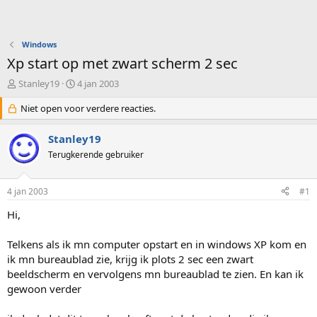
Windows
Xp start op met zwart scherm 2 sec
O
S
Stanley19
4 jan 2003
n
t
d
Niet open voor verdere reacties.
a
e
r
r
t
Stanley19
w
d
Terugkerende gebruiker
e
a
r
t
p
u
4 jan 2003
#1
s
m
t
Hi,
a
r
Telkens als ik mn computer opstart en in windows XP kom en
t
ik mn bureaublad zie, krijg ik plots 2 sec een zwart
e
beeldscherm en vervolgens mn bureaublad te zien. En kan ik
r
gewoon verder