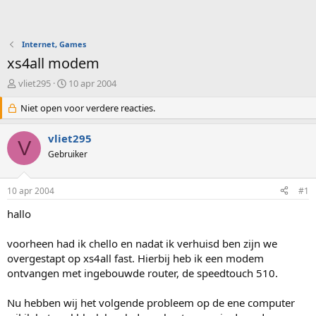
Internet, Games
xs4all modem
O
S
vliet295
10 apr 2004
n
t
d
Niet open voor verdere reacties.
a
e
r
r
t
vliet295
V
w
d
Gebruiker
e
a
r
t
p
u
10 apr 2004
#1
s
m
t
hallo
a
r
voorheen had ik chello en nadat ik verhuisd ben zijn we
t
overgestapt op xs4all fast. Hierbij heb ik een modem
e
ontvangen met ingebouwde router, de speedtouch 510.
r
Nu hebben wij het volgende probleem op de ene computer