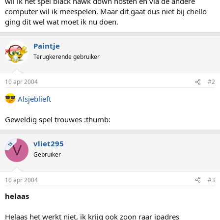
wil ik het spel black hawk down hosten en via de andere
computer wil ik meespelen. Maar dit gaat dus niet bij chello
ging dit wel wat moet ik nu doen.
Paintje
Terugkerende gebruiker
10 apr 2004
#2
Alsjeblieft
Geweldig spel trouwes :thumb:
vliet295
TS
V
Gebruiker
10 apr 2004
#3
helaas
Helaas het werkt niet, ik krijg ook zoon raar ipadres