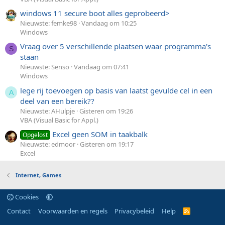
windows 11 secure boot alles geprobeerd>
Nieuwste: femke98
Vandaag om 10:25
Windows
Vraag over 5 verschillende plaatsen waar programma's
S
staan
Nieuwste: Senso
Vandaag om 07:41
Windows
lege rij toevoegen op basis van laatst gevulde cel in een
A
deel van een bereik??
Nieuwste: AHulpje
Gisteren om 19:26
VBA (Visual Basic for Appl.)
Excel geen SOM in taakbalk
Opgelost
Nieuwste: edmoor
Gisteren om 19:17
Excel
Internet, Games
Cookies
Contact
Voorwaarden en regels
Privacybeleid
Help
R
S
S