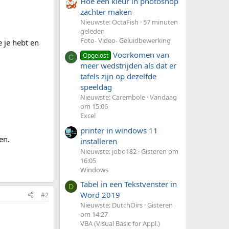
Hoe een kleur in photoshop
zachter maken
Nieuwste: OctaFish
57 minuten
geleden
Foto- Video- Geluidbewerking
 je hebt en
Voorkomen van
Opgelost
C
meer wedstrijden als dat er
tafels zijn op dezelfde
speeldag
Nieuwste: Carembole
Vandaag
om 15:06
Excel
printer in windows 11
en.
installeren
Nieuwste: jobo182
Gisteren om
16:05
Windows
Tabel in een Tekstvenster in
D
Word 2019
#2
Nieuwste: DutchOirs
Gisteren
om 14:27
VBA (Visual Basic for Appl.)