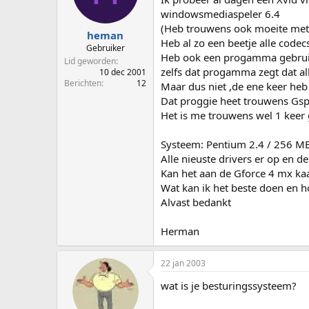
p
u
windowsmediaspeler 6.4
s
m
(Heb trouwens ook moeite met 
t
heman
Heb al zo een beetje alle codec
a
Gebruiker
Heb ook een progamma gebruikt 
r
Lid geworden
t
zelfs dat progamma zegt dat all
10 dec 2001
e
Berichten
12
Maar dus niet ,de ene keer he
r
Dat proggie heet trouwens Gsp
Het is me trouwens wel 1 keer 
Systeem: Pentium 2.4 / 256 M
Alle nieuste drivers er op en d
Kan het aan de Gforce 4 mx kaa
Wat kan ik het beste doen en h
Alvast bedankt
Herman
22 jan 2003
wat is je besturingssysteem?