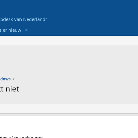
pdesk van Nederland"
s er nieuw
ndows
t niet
ideo af te spelen met