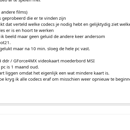
andere films)
s geprobeerd die er te vinden zijn
dat verteld welke codecs je nodig hebt en gelijktydig ziet welke
es er is en hoort te werken
b ik beeld maar geen geluid de andere keer andersom
ot21.
gelukt maar na 10 min. sloeg de hele pc vast.
B ddr / GForce4MX videokaart moederbord MSI
e pc is 1 maand oud.
rt liggen omdat het eigenlijk een wat mindere kaart is.
oe kryg ik alle codecs eraf om misschien weer opnieuw te beginn