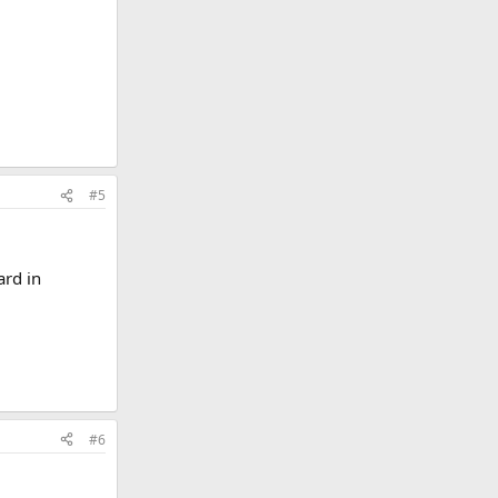
#5
ard in
#6