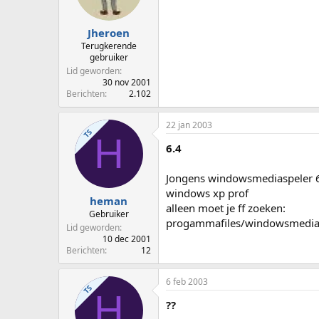
Jheroen
Terugkerende
gebruiker
Lid geworden
30 nov 2001
Berichten
2.102
22 jan 2003
TS
H
6.4
Jongens windowsmediaspeler 6.
windows xp prof
heman
alleen moet je ff zoeken:
Gebruiker
progammafiles/windowsmedia
Lid geworden
10 dec 2001
Berichten
12
6 feb 2003
TS
H
??