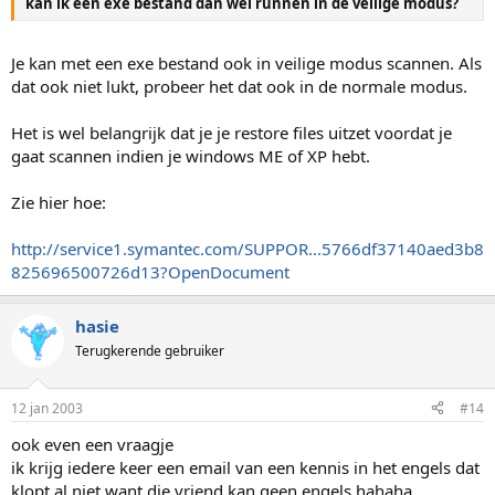
kan ik een exe bestand dan wel runnen in de veilige modus?
Je kan met een exe bestand ook in veilige modus scannen. Als
dat ook niet lukt, probeer het dat ook in de normale modus.
Het is wel belangrijk dat je je restore files uitzet voordat je
gaat scannen indien je windows ME of XP hebt.
Zie hier hoe:
http://service1.symantec.com/SUPPOR...5766df37140aed3b8
825696500726d13?OpenDocument
hasie
Terugkerende gebruiker
12 jan 2003
#14
ook even een vraagje
ik krijg iedere keer een email van een kennis in het engels dat
klopt al niet want die vriend kan geen engels hahaha