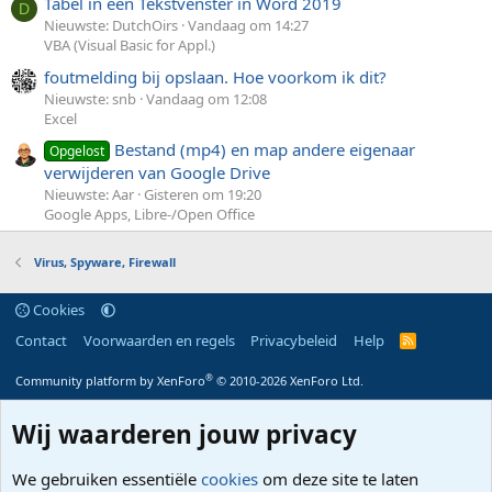
Tabel in een Tekstvenster in Word 2019
D
Nieuwste: DutchOirs
Vandaag om 14:27
VBA (Visual Basic for Appl.)
foutmelding bij opslaan. Hoe voorkom ik dit?
Nieuwste: snb
Vandaag om 12:08
Excel
Bestand (mp4) en map andere eigenaar
Opgelost
verwijderen van Google Drive
Nieuwste: Aar
Gisteren om 19:20
Google Apps, Libre-/Open Office
Virus, Spyware, Firewall
Cookies
Contact
Voorwaarden en regels
Privacybeleid
Help
R
S
S
®
Community platform by XenForo
© 2010-2026 XenForo Ltd.
Wij waarderen jouw privacy
We gebruiken essentiële
cookies
om deze site te laten