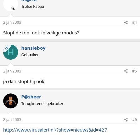
Trotse Pappa
2 jan 2003
#4
Stopt de tool ook in veilige modus?
hansieboy
TS
H
Gebruiker
2 jan 2003
#5
ja dan stopt hij ook
P@sbeer
Terugkerende gebruiker
2 jan 2003
#6
http://www.virusalert.nl/?show=nieuws&id=427