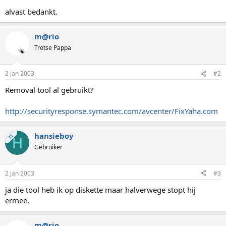
alvast bedankt.
m@rio
Trotse Pappa
2 jan 2003
#2
Removal tool al gebruikt?
http://securityresponse.symantec.com/avcenter/FixYaha.com
hansieboy
TS
H
Gebruiker
2 jan 2003
#3
ja die tool heb ik op diskette maar halverwege stopt hij
ermee.
m@rio