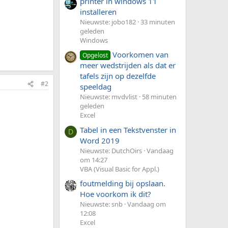
printer in windows 11
installeren
Nieuwste: jobo182
33 minuten
geleden
Windows
Voorkomen van
Opgelost
meer wedstrijden als dat er
tafels zijn op dezelfde
#2
speeldag
Nieuwste: mvdvlist
58 minuten
geleden
Excel
Tabel in een Tekstvenster in
D
Word 2019
Nieuwste: DutchOirs
Vandaag
om 14:27
VBA (Visual Basic for Appl.)
foutmelding bij opslaan.
Hoe voorkom ik dit?
Nieuwste: snb
Vandaag om
12:08
Excel