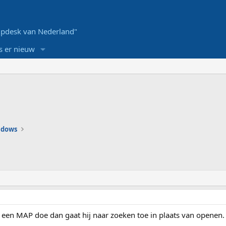
pdesk van Nederland"
s er nieuw
ndows
p een MAP doe dan gaat hij naar zoeken toe in plaats van openen.