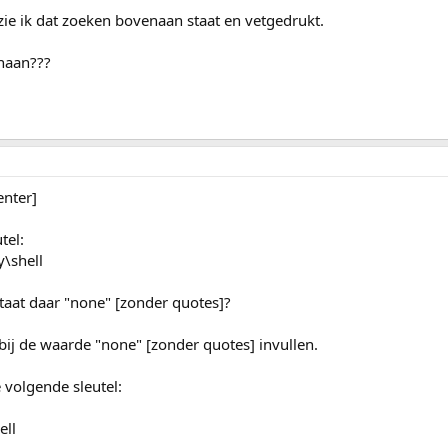
zie ik dat zoeken bovenaan staat en vetgedrukt.
naan???
enter]
tel:
\shell
Staat daar "none" [zonder quotes]?
bij de waarde "none" [zonder quotes] invullen.
e volgende sleutel:
ell