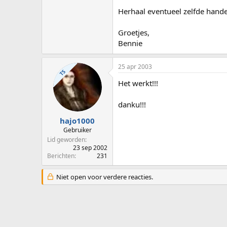
Herhaal eventueel zelfde hande
Groetjes,
Bennie
25 apr 2003
TS
Het werkt!!!
danku!!!
hajo1000
Gebruiker
Lid geworden
23 sep 2002
Berichten
231
Niet open voor verdere reacties.