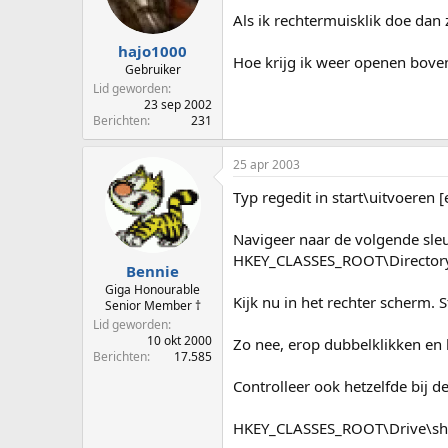
p
u
Als ik rechtermuisklik doe dan 
s
m
t
hajo1000
Hoe krijg ik weer openen bove
a
Gebruiker
r
Lid geworden
t
23 sep 2002
e
Berichten
231
r
25 apr 2003
Typ regedit in start\uitvoeren [
Navigeer naar de volgende sleu
HKEY_CLASSES_ROOT\Directory
Bennie
Giga Honourable
Kijk nu in het rechter scherm. 
Senior Member †
Lid geworden
10 okt 2000
Zo nee, erop dubbelklikken en 
Berichten
17.585
Controlleer ook hetzelfde bij d
HKEY_CLASSES_ROOT\Drive\sh