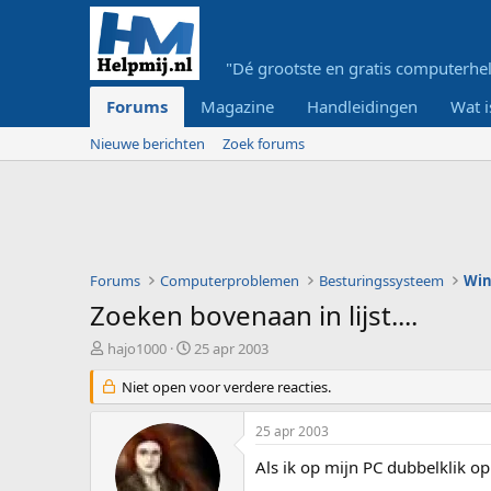
"Dé grootste en gratis computerhel
Forums
Magazine
Handleidingen
Wat i
Nieuwe berichten
Zoek forums
Forums
Computerproblemen
Besturingssysteem
Wi
Zoeken bovenaan in lijst....
O
S
hajo1000
25 apr 2003
n
t
d
Niet open voor verdere reacties.
a
e
r
r
t
25 apr 2003
w
d
e
a
Als ik op mijn PC dubbelklik o
r
t