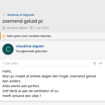
Aankoop of Upgrade
zoemend geluid pc
O
S
claudine algoet
11 jan 2003
n
t
d
Niet open voor verdere reacties.
a
e
r
r
t
claudine algoet
C
w
d
Terugkerende gebruiker
e
a
r
t
p
u
11 jan 2003
#1
s
m
t
Hallo,
a
Mijn pc maakt al enkele dagen een hoger zoemend geluid
r
dan anders.
t
Alles werkt wel perfect.
e
Zelf denk ik aan de ventilator of zo.
r
Heeft iemand een idee ?