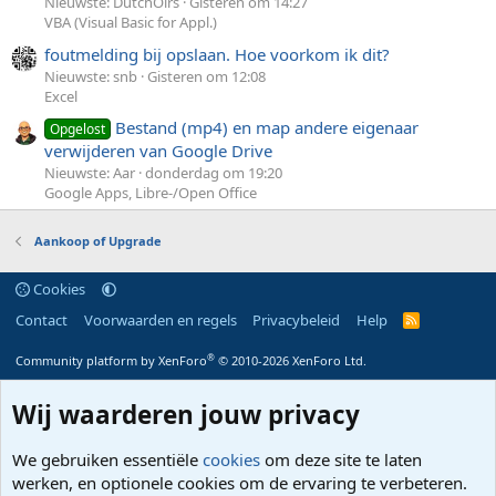
Nieuwste: DutchOirs
Gisteren om 14:27
VBA (Visual Basic for Appl.)
foutmelding bij opslaan. Hoe voorkom ik dit?
Nieuwste: snb
Gisteren om 12:08
Excel
Bestand (mp4) en map andere eigenaar
Opgelost
verwijderen van Google Drive
Nieuwste: Aar
donderdag om 19:20
Google Apps, Libre-/Open Office
Aankoop of Upgrade
Cookies
Contact
Voorwaarden en regels
Privacybeleid
Help
R
S
S
®
Community platform by XenForo
© 2010-2026 XenForo Ltd.
Wij waarderen jouw privacy
We gebruiken essentiële
cookies
om deze site te laten
werken, en optionele cookies om de ervaring te verbeteren.