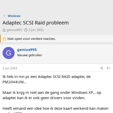
Windows
Adaptec SCSI Raid probleem
O
S
genius995
2 jun 2003
n
t
d
Niet open voor verdere reacties.
a
e
r
r
t
genius995
G
w
d
Nieuwe gebruiker
e
a
r
t
p
u
2 jun 2003
#1
s
m
t
Ik heb in mn pc een Adaptec SCSI RAID adapter, de
a
PM2044UW...
r
t
Maar ik krijg m niet aan de gang onder Windows XP... op
e
adaptec kan ik er ook geen drivers voor vinden.
r
Heeft iemand een idee hoe ik deze kaart werkend kan maken