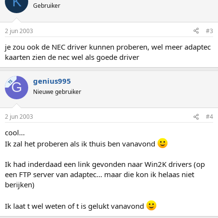
K
Gebruiker
2 jun 2003
#3
je zou ook de NEC driver kunnen proberen, wel meer adaptec
kaarten zien de nec wel als goede driver
genius995
TS
G
Nieuwe gebruiker
2 jun 2003
#4
cool...
Ik zal het proberen als ik thuis ben vanavond
Ik had inderdaad een link gevonden naar Win2K drivers (op
een FTP server van adaptec... maar die kon ik helaas niet
berijken)
Ik laat t wel weten of t is gelukt vanavond