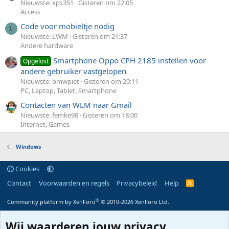
Nieuwste: xps351
Gisteren om 22:05
Access
Code voor mobieltje nodig
L
Nieuwste: LWM
Gisteren om 21:37
Andere hardware
Smartphone Oppo CPH 2185 instellen voor
Opgelost
andere gebruiker vastgelopen
Nieuwste: bmwpiet
Gisteren om 20:11
PC, Laptop, Tablet, Smartphone
Contacten van WLM naar Gmail
Nieuwste: femke98
Gisteren om 18:00
Internet, Games
Windows
Cookies
Contact
Voorwaarden en regels
Privacybeleid
Help
R
S
S
®
Community platform by XenForo
© 2010-2026 XenForo Ltd.
Wij waarderen jouw privacy