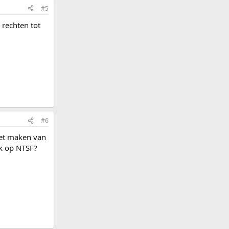
#5
 rechten tot
#6
 het maken van
ok op NTSF?