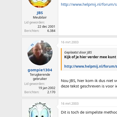
http://www.helpmij.nl/forum
JBS
Meubilair
Lid geworden
22 dec 2001
Berichten
6.384
16 mrt 2003
TS
Geplaatst door JBS
Kijk of je hier verder mee kun
http://www.helpmij.nl/forum/
gompie1304
Terugkerende
gebruiker
Nou JBS, hier kom ik dus niet v
Lid geworden
deze tekst geschreven is voor 
19 jan 2002
Berichten
2.170
16 mrt 2003
Dit is toch de simpelste metho