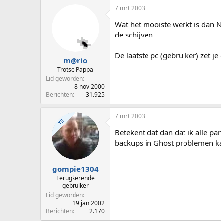
7 mrt 2003
Wat het mooiste werkt is dan NT
de schijven.
De laatste pc (gebruiker) zet je
m@rio
Trotse Pappa
Lid geworden
8 nov 2000
Berichten
31.925
7 mrt 2003
TS
Betekent dat dan dat ik alle pa
backups in Ghost problemen ka
gompie1304
Terugkerende
gebruiker
Lid geworden
19 jan 2002
Berichten
2.170