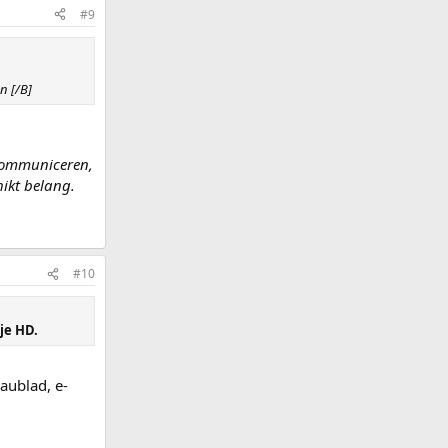
#9
n [/B]
 communiceren,
hikt belang.
#10
je HD.
aublad, e-