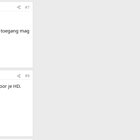
#7
n toegang mag
#8
oor je HD.