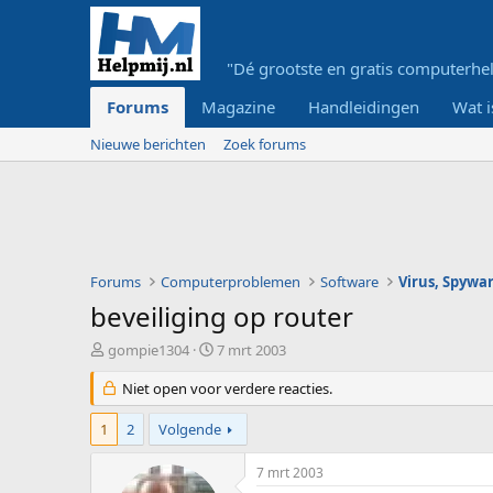
"Dé grootste en gratis computerhel
Forums
Magazine
Handleidingen
Wat i
Nieuwe berichten
Zoek forums
Forums
Computerproblemen
Software
Virus, Spywar
beveiliging op router
O
S
gompie1304
7 mrt 2003
n
t
d
Niet open voor verdere reacties.
a
e
r
r
t
1
2
Volgende
w
d
e
a
7 mrt 2003
r
t