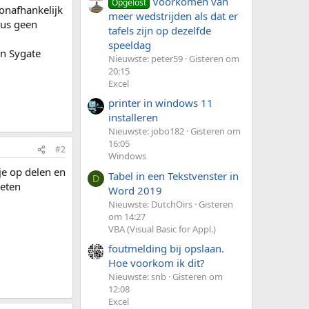
Voorkomen van
Opgelost
onafhankelijk
meer wedstrijden als dat er
dus geen
tafels zijn op dezelfde
speeldag
an Sygate
Nieuwste: peter59
Gisteren om
20:15
Excel
printer in windows 11
installeren
Nieuwste: jobo182
Gisteren om
16:05
#2
Windows
je op delen en
Tabel in een Tekstvenster in
D
weten
Word 2019
Nieuwste: DutchOirs
Gisteren
om 14:27
VBA (Visual Basic for Appl.)
foutmelding bij opslaan.
Hoe voorkom ik dit?
Nieuwste: snb
Gisteren om
12:08
Excel