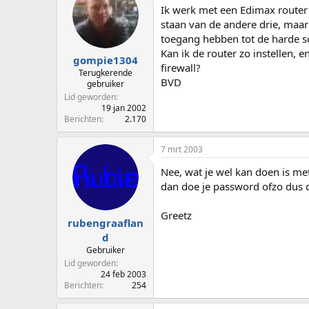
p
u
Ik werk met een Edimax router
s
m
staan van de andere drie, maar
t
toegang hebben tot de harde sc
a
Kan ik de router zo instellen, 
r
gompie1304
firewall?
t
Terugkerende
BVD
e
gebruiker
r
Lid geworden
19 jan 2002
Berichten
2.170
7 mrt 2003
Nee, wat je wel kan doen is me
dan doe je password ofzo dus 
Greetz
rubengraaflan
d
Gebruiker
Lid geworden
24 feb 2003
Berichten
254