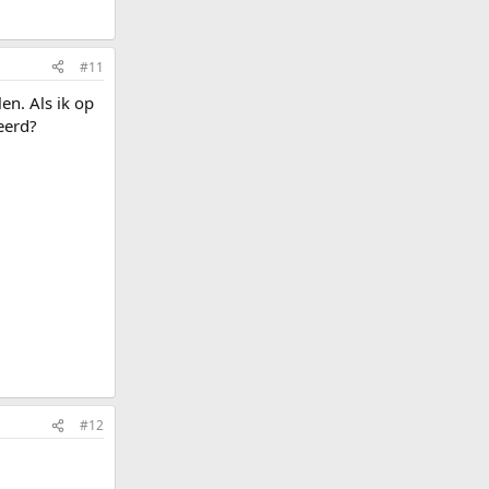
#11
en. Als ik op
keerd?
#12