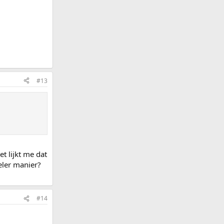
#13
t lijkt me dat
eler manier?
#14