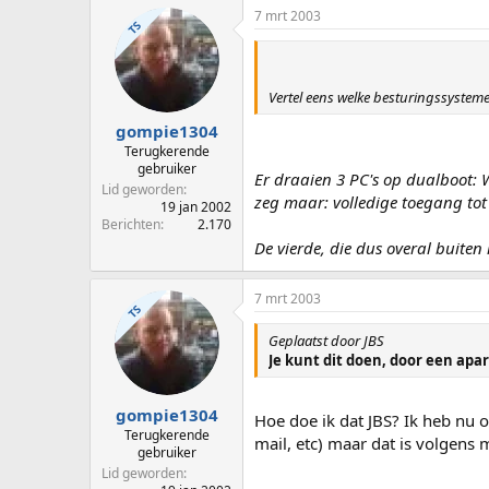
7 mrt 2003
TS
Vertel eens welke besturingssystem
gompie1304
Terugkerende
gebruiker
Er draaien 3 PC's op dualboot:
Lid geworden
zeg maar: volledige toegang tot 
19 jan 2002
Berichten
2.170
De vierde, die dus overal buiten
7 mrt 2003
TS
Geplaatst door JBS
Je kunt dit doen, door een ap
gompie1304
Hoe doe ik dat JBS? Ik heb nu 
Terugkerende
mail, etc) maar dat is volgens m
gebruiker
Lid geworden