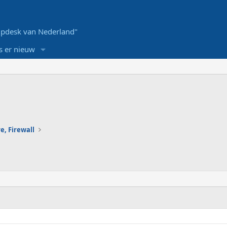
pdesk van Nederland"
s er nieuw
e, Firewall