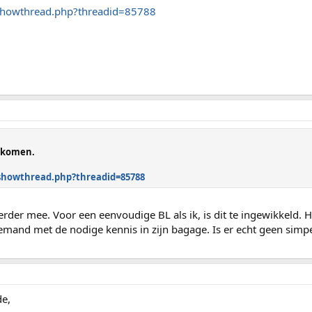
/showthread.php?threadid=85788
t komen.
showthread.php?threadid=85788
erder mee. Voor een eenvoudige BL als ik, is dit te ingewikkeld. He
iemand met de nodige kennis in zijn bagage. Is er echt geen simp
de,