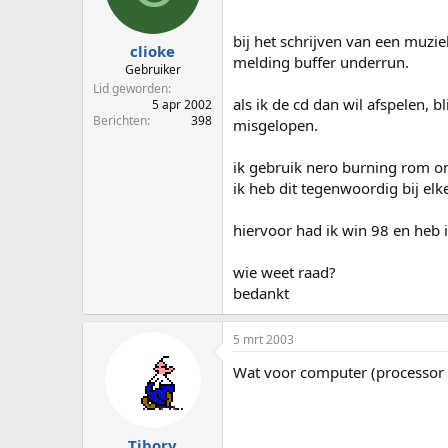
p
u
s
m
bij het schrijven van een muziek
t
clioke
melding buffer underrun.
a
Gebruiker
r
Lid geworden
t
als ik de cd dan wil afspelen, bli
5 apr 2002
e
Berichten
398
misgelopen.
r
ik gebruik nero burning rom o
ik heb dit tegenwoordig bij elk
hiervoor had ik win 98 en heb
wie weet raad?
bedankt
5 mrt 2003
Wat voor computer (processor 
Tiborv