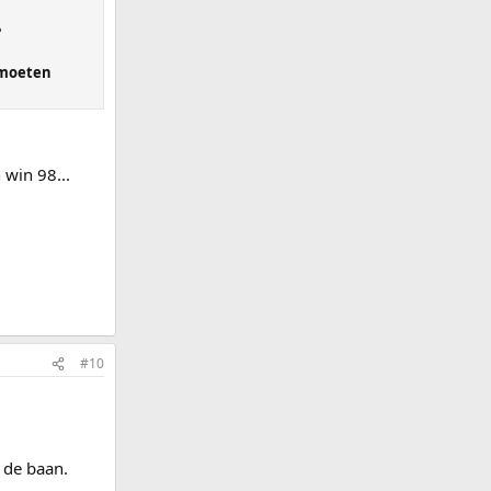
?
t moeten
 win 98...
#10
 de baan.