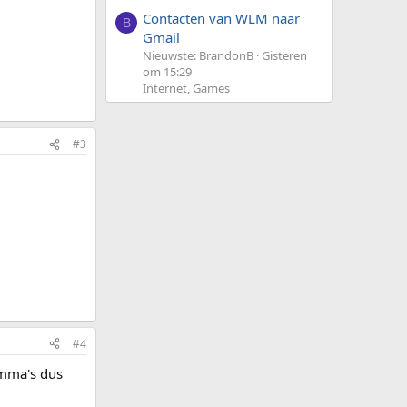
Contacten van WLM naar
B
Gmail
Nieuwste: BrandonB
Gisteren
om 15:29
Internet, Games
#3
#4
amma's dus