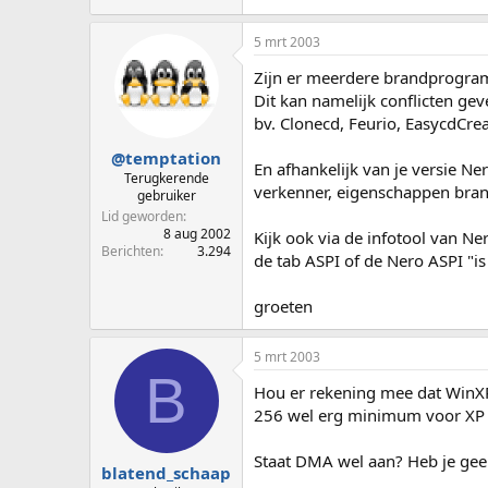
5 mrt 2003
Zijn er meerdere brandprogram
Dit kan namelijk conflicten gev
bv. Clonecd, Feurio, EasycdCre
@temptation
En afhankelijk van je versie N
Terugkerende
verkenner, eigenschappen bran
gebruiker
Lid geworden
8 aug 2002
Kijk ook via de infotool van Ner
Berichten
3.294
de tab ASPI of de Nero ASPI "is
groeten
5 mrt 2003
B
Hou er rekening mee dat WinXP
256 wel erg minimum voor XP m
Staat DMA wel aan? Heb je geen
blatend_schaap