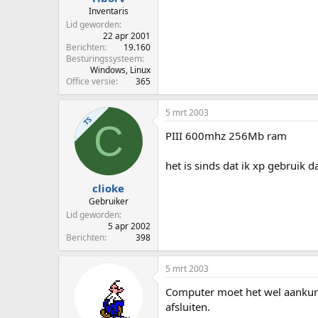
Inventaris
Lid geworden
22 apr 2001
Berichten
19.160
Besturingssysteem
Windows, Linux
Office versie
365
5 mrt 2003
TS
C
PIII 600mhz 256Mb ram
het is sinds dat ik xp gebruik d
clioke
Gebruiker
Lid geworden
5 apr 2002
Berichten
398
5 mrt 2003
Computer moet het wel aankunn
afsluiten.