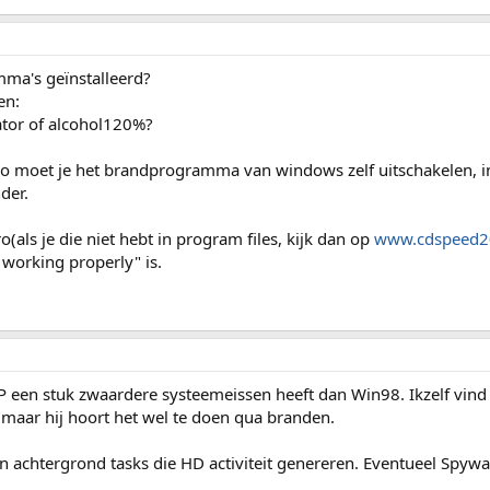
ma's geïnstalleerd?
en:
ator of alcohol120%?
ero moet je het brandprogramma van windows zelf uitschakelen, i
der.
o(als je die niet hebt in program files, kijk dan op
www.cdspeed2
 working properly" is.
 een stuk zwaardere systeemeissen heeft dan Win98. Ikzelf vin
aar hij hoort het wel te doen qua branden.
 achtergrond tasks die HD activiteit genereren. Eventueel Spywa