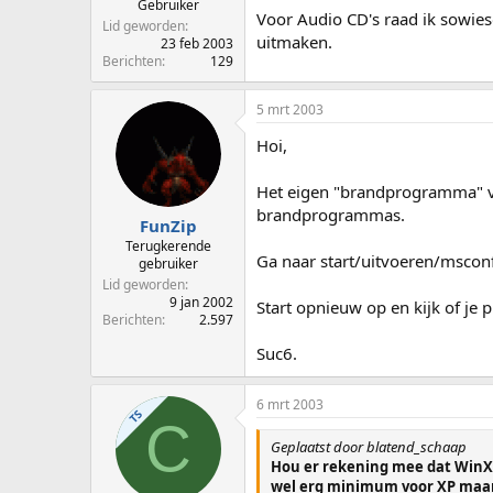
Gebruiker
Voor Audio CD's raad ik sowies
Lid geworden
uitmaken.
23 feb 2003
Berichten
129
5 mrt 2003
Hoi,
Het eigen "brandprogramma" va
brandprogrammas.
FunZip
Terugkerende
Ga naar start/uitvoeren/msconf
gebruiker
Lid geworden
9 jan 2002
Start opnieuw op en kijk of je 
Berichten
2.597
Suc6.
6 mrt 2003
TS
C
Geplaatst door blatend_schaap
Hou er rekening mee dat WinXP
wel erg minimum voor XP maar 