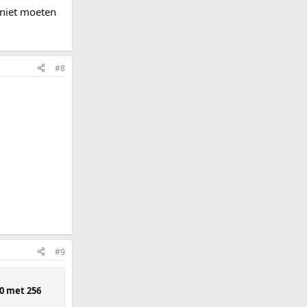
 niet moeten
#8
#9
0 met 256