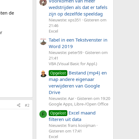
Voorkomen van meer
wedstrijden als dat er tafels
iten de
zijn op dezelfde speeldag
Nieuwste: xps351
Gisteren om
21:46
Excel
ar
Tabel in een Tekstvenster in
Word 2019
Nieuwste: peter59
Gisteren om
21:41
VBA (Visual Basic for Appl.)
Bestand (mp4) en
Opgelost
map andere eigenaar
verwijderen van Google
Drive
Nieuwste: Aar
Gisteren om 19:20
Google Apps, Libre-/Open Office
#2
Excel maand
Opgelost
F
filteren uit data
Nieuwste: frans kooijman
Gisteren om 17:41
Excel