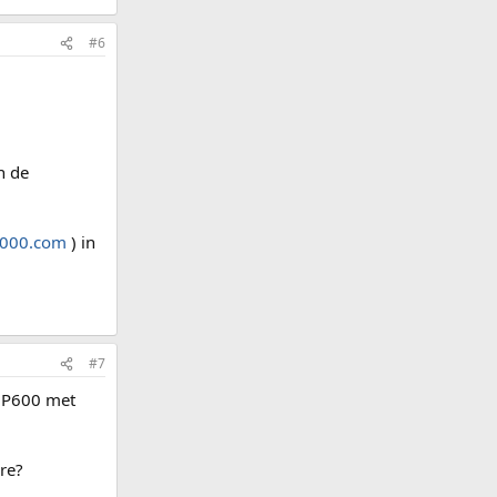
#6
n de
000.com
) in
#7
d P600 met
re?