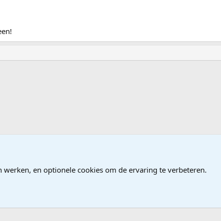
een!
n werken, en optionele cookies om de ervaring te verbeteren.
®
Community platform by XenForo
© 2010-2026 XenForo Ltd.