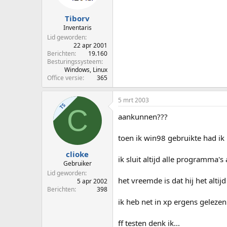
Tiborv
Inventaris
Lid geworden
22 apr 2001
Berichten
19.160
Besturingssysteem
Windows, Linux
Office versie
365
5 mrt 2003
TS
C
aankunnen???
toen ik win98 gebruikte had i
clioke
ik sluit altijd alle programma's a
Gebruiker
Lid geworden
het vreemde is dat hij het altij
5 apr 2002
Berichten
398
ik heb net in xp ergens geleze
ff testen denk ik...