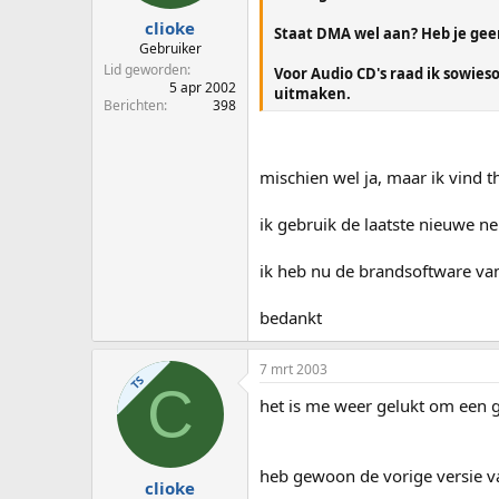
clioke
Staat DMA wel aan? Heb je gee
Gebruiker
Lid geworden
Voor Audio CD's raad ik sowies
5 apr 2002
uitmaken.
Berichten
398
mischien wel ja, maar ik vind t
ik gebruik de laatste nieuwe ne
ik heb nu de brandsoftware van
bedankt
7 mrt 2003
TS
C
het is me weer gelukt om een ge
heb gewoon de vorige versie va
clioke