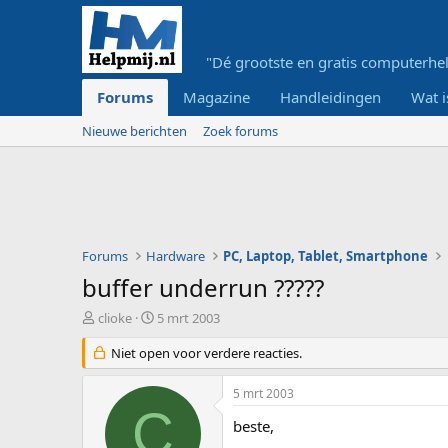
"Dé grootste en gratis computerhel
Forums
Magazine
Handleidingen
Wat i
Nieuwe berichten
Zoek forums
Forums
Hardware
PC, Laptop, Tablet, Smartphone
buffer underrun ?????
O
S
clioke
5 mrt 2003
n
t
d
Niet open voor verdere reacties.
a
e
r
r
t
5 mrt 2003
w
d
C
e
a
beste,
r
t