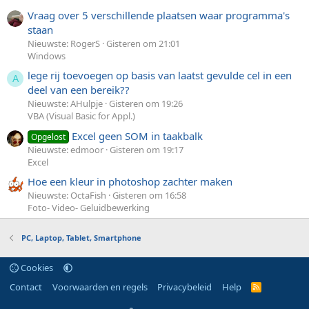
Vraag over 5 verschillende plaatsen waar programma's
staan
Nieuwste: RogerS
Gisteren om 21:01
Windows
lege rij toevoegen op basis van laatst gevulde cel in een
A
deel van een bereik??
Nieuwste: AHulpje
Gisteren om 19:26
VBA (Visual Basic for Appl.)
Excel geen SOM in taakbalk
Opgelost
Nieuwste: edmoor
Gisteren om 19:17
Excel
Hoe een kleur in photoshop zachter maken
Nieuwste: OctaFish
Gisteren om 16:58
Foto- Video- Geluidbewerking
PC, Laptop, Tablet, Smartphone
Cookies
Contact
Voorwaarden en regels
Privacybeleid
Help
R
S
S