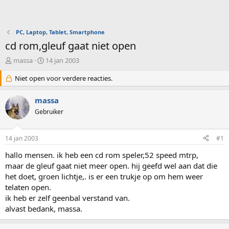
PC, Laptop, Tablet, Smartphone
cd rom,gleuf gaat niet open
O
S
massa
14 jan 2003
n
t
d
Niet open voor verdere reacties.
a
e
r
r
t
massa
w
d
Gebruiker
e
a
r
t
p
u
14 jan 2003
#1
s
m
t
hallo mensen. ik heb een cd rom speler,52 speed mtrp,
a
maar de gleuf gaat niet meer open. hij geefd wel aan dat die
r
het doet, groen lichtje,. is er een trukje op om hem weer
t
telaten open.
e
ik heb er zelf geenbal verstand van.
r
alvast bedank, massa.