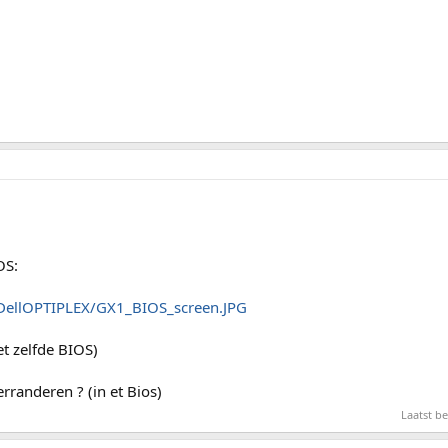
OS:
/DellOPTIPLEX/GX1_BIOS_screen.JPG
et zelfde BIOS)
rranderen ? (in et Bios)
Laatst b