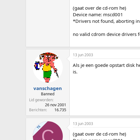
(gaat over de cd-rom he)
Device name: mscd001
*Drivers not found, aborting in
no valid cdrom device drivers f
13 jun 2003
Als je een goede opstart disk h
is.
vanschagen
Banned
Lid geworden
26 nov 2001
Berichten
16.735
13 jun 2003
TS
C
(gaat over de cd-rom he)