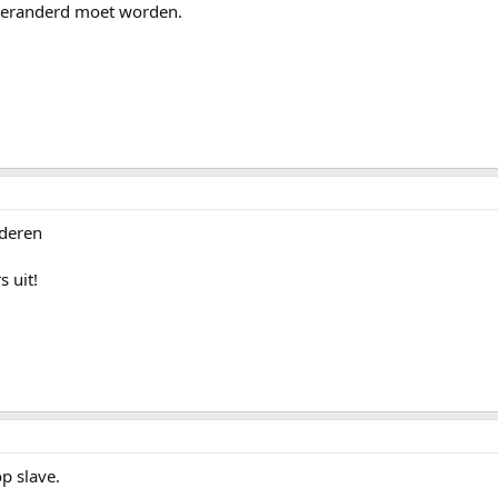
 veranderd moet worden.
nderen
s uit!
p slave.