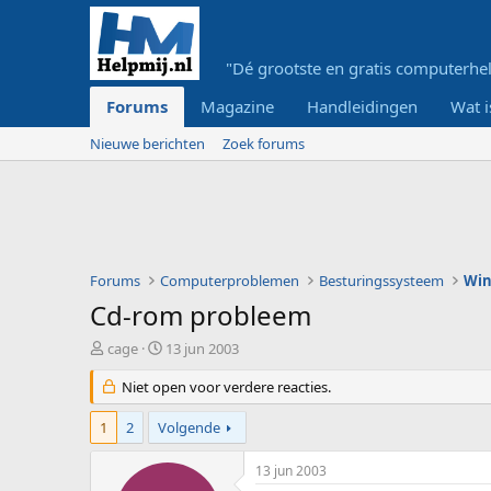
"Dé grootste en gratis computerhel
Forums
Magazine
Handleidingen
Wat i
Nieuwe berichten
Zoek forums
Forums
Computerproblemen
Besturingssysteem
Wi
Cd-rom probleem
O
S
cage
13 jun 2003
n
t
d
Niet open voor verdere reacties.
a
e
r
r
t
1
2
Volgende
w
d
e
a
13 jun 2003
r
t