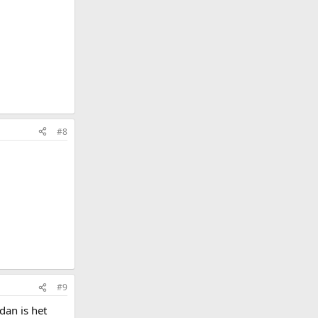
#8
#9
dan is het