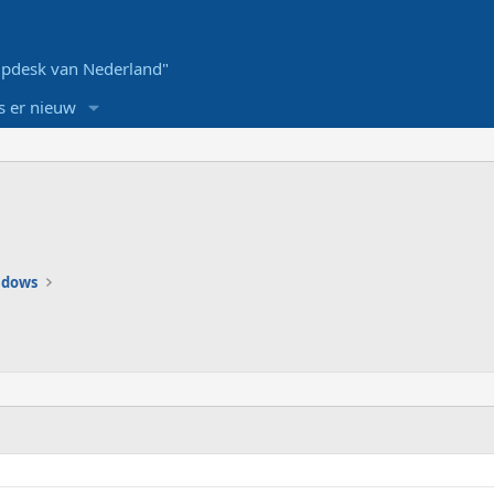
pdesk van Nederland"
s er nieuw
ndows