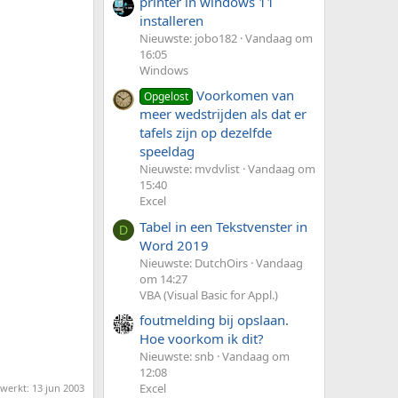
printer in windows 11
installeren
Nieuwste: jobo182
Vandaag om
16:05
Windows
Voorkomen van
Opgelost
meer wedstrijden als dat er
tafels zijn op dezelfde
speeldag
Nieuwste: mvdvlist
Vandaag om
15:40
Excel
Tabel in een Tekstvenster in
D
Word 2019
Nieuwste: DutchOirs
Vandaag
om 14:27
VBA (Visual Basic for Appl.)
foutmelding bij opslaan.
Hoe voorkom ik dit?
Nieuwste: snb
Vandaag om
12:08
Excel
ewerkt:
13 jun 2003