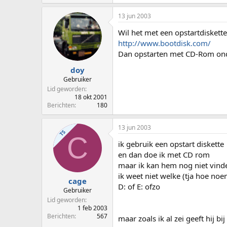
13 jun 2003
Wil het met een opstartdiskette
http://www.bootdisk.com/
Dan opstarten met CD-Rom ond
doy
Gebruiker
Lid geworden
18 okt 2001
Berichten
180
13 jun 2003
TS
C
ik gebruik een opstart diskette
en dan doe ik met CD rom
maar ik kan hem nog niet vind
ik weet niet welke (tja hoe noem 
cage
D: of E: ofzo
Gebruiker
Lid geworden
1 feb 2003
Berichten
567
maar zoals ik al zei geeft hij bi