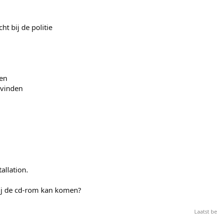
t bij de politie
een
 vinden
allation.
bij de cd-rom kan komen?
Laatst b