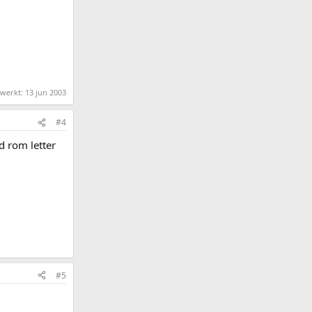
ewerkt:
13 jun 2003
#4
d rom letter
#5