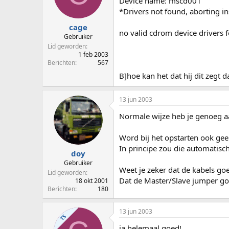
Device name: mscd001
*Drivers not found, aborting in
cage
no valid cdrom device drivers f
Gebruiker
Lid geworden
1 feb 2003
Berichten
567
B]hoe kan het dat hij dit zegt d
13 jun 2003
Normale wijze heb je genoeg aa
Word bij het opstarten ook ge
In principe zou die automatis
doy
Gebruiker
Weet je zeker dat de kabels go
Lid geworden
Dat de Master/Slave jumper go
18 okt 2001
Berichten
180
13 jun 2003
TS
ja helemaal goed!