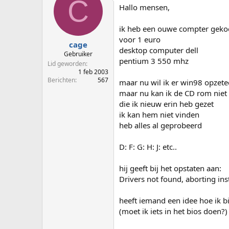
C
p
u
Hallo mensen,
s
m
t
ik heb een ouwe compter gekoch
a
voor 1 euro
r
cage
desktop computer dell
t
Gebruiker
pentium 3 550 mhz
e
Lid geworden
r
1 feb 2003
Berichten
567
maar nu wil ik er win98 opzet
maar nu kan ik de CD rom niet
die ik nieuw erin heb gezet
ik kan hem niet vinden
heb alles al geprobeerd
D: F: G: H: J: etc..
hij geeft bij het opstaten aan:
Drivers not found, aborting inst
heeft iemand een idee hoe ik 
(moet ik iets in het bios doen?)