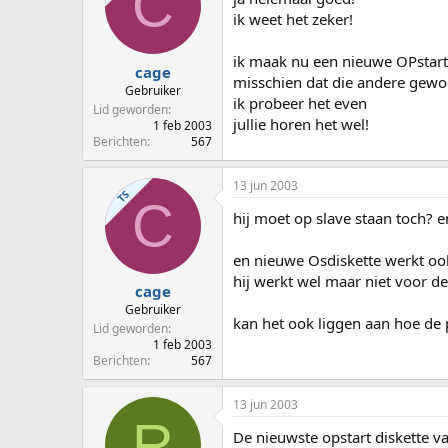
C
ik weet het zeker!
ik maak nu een nieuwe OPstart
cage
misschien dat die andere gewo
Gebruiker
ik probeer het even
Lid geworden
jullie horen het wel!
1 feb 2003
Berichten
567
13 jun 2003
TS
C
hij moet op slave staan toch? 
en nieuwe Osdiskette werkt ook
hij werkt wel maar niet voor d
cage
Gebruiker
kan het ook liggen aan hoe de p
Lid geworden
1 feb 2003
Berichten
567
13 jun 2003
R
De nieuwste opstart diskette v