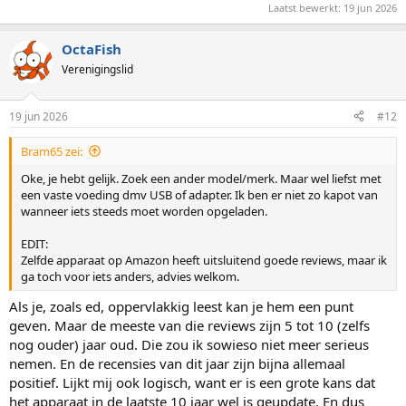
Laatst bewerkt:
19 jun 2026
OctaFish
Verenigingslid
19 jun 2026
#12
Bram65 zei:
Oke, je hebt gelijk. Zoek een ander model/merk. Maar wel liefst met
een vaste voeding dmv USB of adapter. Ik ben er niet zo kapot van
wanneer iets steeds moet worden opgeladen.
EDIT:
Zelfde apparaat op Amazon heeft uitsluitend goede reviews, maar ik
ga toch voor iets anders, advies welkom.
Als je, zoals ed, oppervlakkig leest kan je hem een punt
geven. Maar de meeste van die reviews zijn 5 tot 10 (zelfs
nog ouder) jaar oud. Die zou ik sowieso niet meer serieus
nemen. En de recensies van dit jaar zijn bijna allemaal
positief. Lijkt mij ook logisch, want er is een grote kans dat
het apparaat in de laatste 10 jaar wel is geupdate. En dus