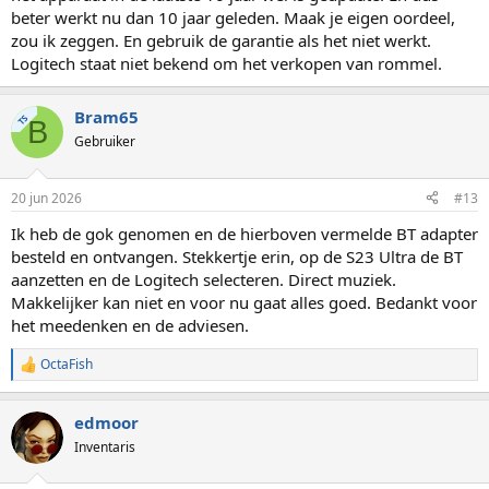
beter werkt nu dan 10 jaar geleden. Maak je eigen oordeel,
zou ik zeggen. En gebruik de garantie als het niet werkt.
Logitech staat niet bekend om het verkopen van rommel.
Bram65
TS
B
Gebruiker
20 jun 2026
#13
Ik heb de gok genomen en de hierboven vermelde BT adapter
besteld en ontvangen. Stekkertje erin, op de S23 Ultra de BT
aanzetten en de Logitech selecteren. Direct muziek.
Makkelijker kan niet en voor nu gaat alles goed. Bedankt voor
het meedenken en de adviesen.
OctaFish
W
a
a
edmoor
r
d
Inventaris
e
r