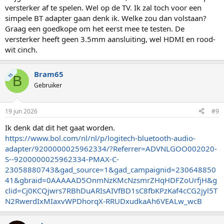
versterker af te spelen. Wel op de TV. Ik zal toch voor een
simpele BT adapter gaan denk ik. Welke zou dan volstaan?
Graag een goedkope om het eerst mee te testen. De
versterker heeft geen 3.5mm aansluiting, wel HDMI en rood-
wit cinch.
Bram65
TS
B
Gebruiker
19 jun 2026
#9
Ik denk dat dit het gaat worden.
https://www.bol.com/nl/nl/p/logitech-bluetooth-audio-
adapter/9200000025962334/?Referrer=ADVNLGOO002020-
S--9200000025962334-PMAX-C-
23058880743&gad_source=1&gad_campaignid=230648850
41&gbraid=0AAAAAD5OnmNzKMcNzsmrZHqHDFZoUrfjH&g
clid=Cj0KCQjwrs7RBhDuARIsAIVfBD1sC8fbKPzKaf4cCG2jyl5T
N2RwerdIxMIaxvWPDhorqX-RRUDxudkaAh6VEALw_wcB