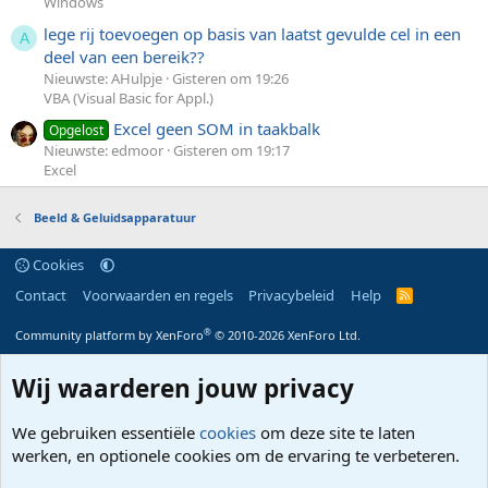
Windows
lege rij toevoegen op basis van laatst gevulde cel in een
A
deel van een bereik??
Nieuwste: AHulpje
Gisteren om 19:26
VBA (Visual Basic for Appl.)
Excel geen SOM in taakbalk
Opgelost
Nieuwste: edmoor
Gisteren om 19:17
Excel
Beeld & Geluidsapparatuur
Cookies
Contact
Voorwaarden en regels
Privacybeleid
Help
R
S
S
®
Community platform by XenForo
© 2010-2026 XenForo Ltd.
Wij waarderen jouw privacy
We gebruiken essentiële
cookies
om deze site te laten
werken, en optionele cookies om de ervaring te verbeteren.