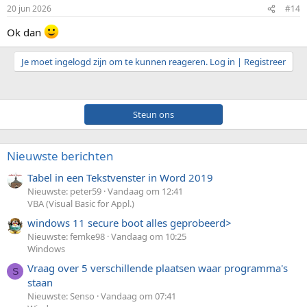
i
20 jun 2026
#14
n
g
Ok dan
e
n
:
Je moet ingelogd zijn om te kunnen reageren. Log in | Registreer
Steun ons
Nieuwste berichten
Tabel in een Tekstvenster in Word 2019
Nieuwste: peter59
Vandaag om 12:41
VBA (Visual Basic for Appl.)
windows 11 secure boot alles geprobeerd>
Nieuwste: femke98
Vandaag om 10:25
Windows
Vraag over 5 verschillende plaatsen waar programma's
S
staan
Nieuwste: Senso
Vandaag om 07:41