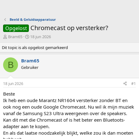
Beeld & Geluidsapparatuur
Chromecast op versterker?
Opgelost
O
S
Bram65
18 jun 2026
n
t
Dit topic is als opgelost gemarkeerd
d
a
e
r
r
t
Bram65
B
w
d
Gebruiker
e
a
r
t
p
u
18 jun 2026
#1
s
m
t
Beste
a
Ik heb een oude Marantz NR1604 versterker zonder BT en
r
ook nog een oude Google Chromecast. Nu wil ik mijn muziek
t
vanaf de Samsung S23 Ultra weergeven over de speakers.
e
Kan dit met die Chromecast of is het beter een Bluetoots-
r
adapter aan te kopen.
En als dat laatse noodzakelijk blijkt, welke zou ik dan moeten