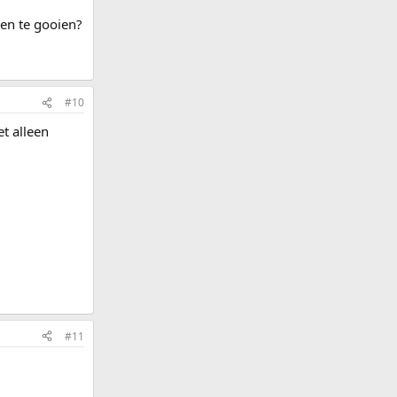
een te gooien?
#10
et alleen
#11