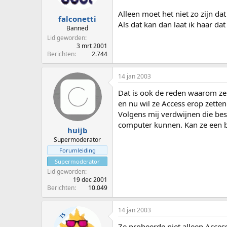
Alleen moet het niet zo zijn d
falconetti
Als dat kan dan laat ik haar dat
Banned
Lid geworden
3 mrt 2001
Berichten
2.744
14 jan 2003
Dat is ook de reden waarom ze 
en nu wil ze Access erop zetten
Volgens mij verdwijnen die best
computer kunnen. Kan ze een 
huijb
Supermoderator
Forumleiding
Supermoderator
Lid geworden
19 dec 2001
Berichten
10.049
14 jan 2003
TS
Ze probeerde niet alleen Acce