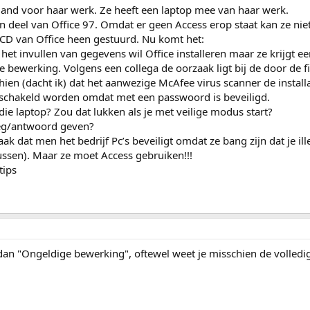
nland voor haar werk. Ze heeft een laptop mee van haar werk.
 deel van Office 97. Omdat er geen Access erop staat kan ze nie
CD van Office heen gestuurd. Nu komt het:
het invullen van gegevens wil Office installeren maar ze krijgt e
 bewerking. Volgens een collega de oorzaak ligt bij de door de f
hien (dacht ik) dat het aanwezige McAfee virus scanner de installa
geschakeld worden omdat met een passwoord is beveiligd.
ie laptop? Zou dat lukken als je met veilige modus start?
leg/antwoord geven?
 dat men het bedrijf Pc’s beveiligt omdat ze bang zijn dat je ill
ssen). Maar ze moet Access gebruiken!!!
tips
dan "Ongeldige bewerking", oftewel weet je misschien de volledi