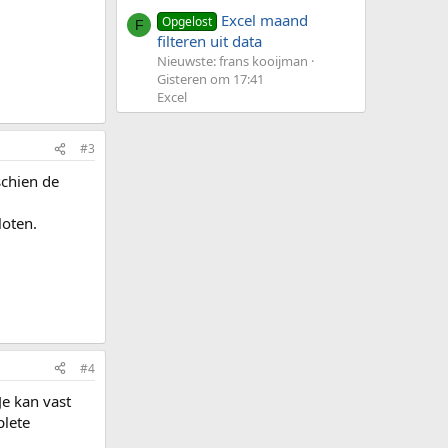
Excel maand
Opgelost
F
filteren uit data
Nieuwste: frans kooijman
Gisteren om 17:41
Excel
#3
schien de
loten.
#4
Je kan vast
plete