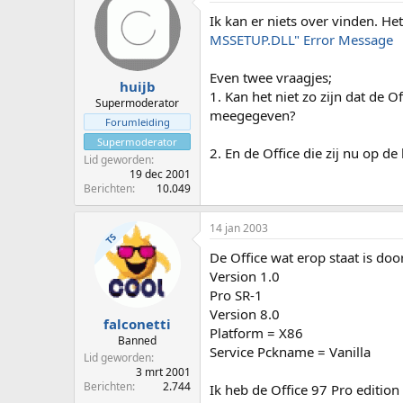
Ik kan er niets over vinden. Het
MSSETUP.DLL" Error Message
Even twee vraagjes;
huijb
1. Kan het niet zo zijn dat de Of
Supermoderator
meegegeven?
Forumleiding
Supermoderator
2. En de Office die zij nu op d
Lid geworden
19 dec 2001
Berichten
10.049
14 jan 2003
TS
De Office wat erop staat is doo
Version 1.0
Pro SR-1
Version 8.0
falconetti
Platform = X86
Banned
Service Pckname = Vanilla
Lid geworden
3 mrt 2001
Berichten
2.744
Ik heb de Office 97 Pro editio