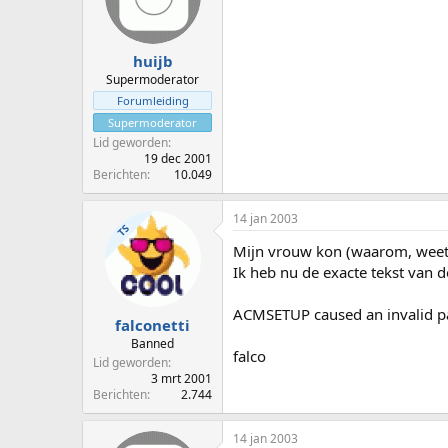
huijb
Supermoderator
Forumleiding
Supermoderator
Lid geworden
19 dec 2001
Berichten
10.049
14 jan 2003
TS
Mijn vrouw kon (waarom, weet 
Ik heb nu de exacte tekst van 
ACMSETUP caused an invalid p
falconetti
Banned
falco
Lid geworden
3 mrt 2001
Berichten
2.744
14 jan 2003