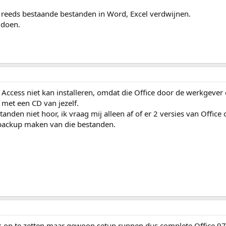
at reeds bestaande bestanden in Word, Excel verdwijnen.
 doen.
Access niet kan installeren, omdat die Office door de werkgever e
 met een CD van jezelf.
anden niet hoor, ik vraag mij alleen af of er 2 versies van Office
backup maken van die bestanden.
ss op te zetten maar gewoon setup runnen dus complete Office 9