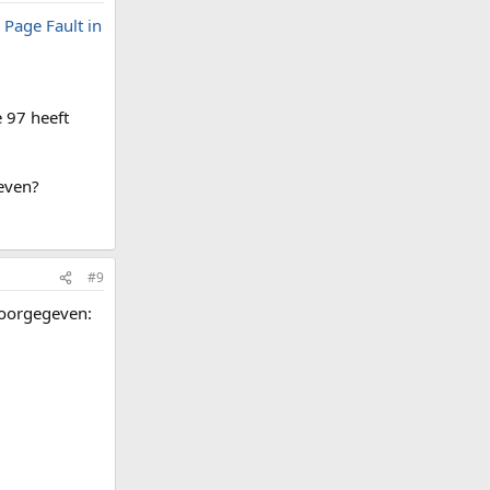
 Page Fault in
e 97 heeft
geven?
#9
 doorgegeven: