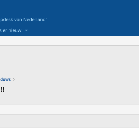
pdesk van Nederland"
s er nieuw
ndows
!!