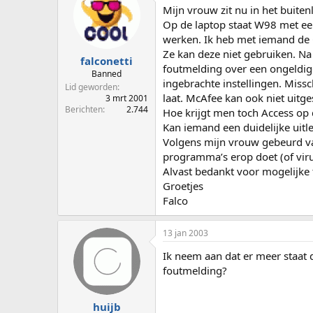
p
u
Mijn vrouw zit nu in het buite
s
m
Op de laptop staat W98 met een
t
werken. Ik heb met iemand de 
a
Ze kan deze niet gebruiken. Na 
r
falconetti
foutmelding over een ongeldige
t
Banned
ingebrachte instellingen. Missc
e
Lid geworden
r
laat. McAfee kan ook niet uit
3 mrt 2001
Berichten
2.744
Hoe krijgt men toch Access op d
Kan iemand een duidelijke uit
Volgens mijn vrouw gebeurd vaak
programma’s erop doet (of viru
Alvast bedankt voor mogelijke 
Groetjes
Falco
13 jan 2003
Ik neem aan dat er meer staat 
foutmelding?
huijb