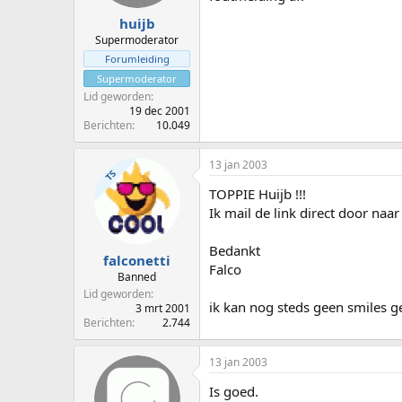
huijb
Supermoderator
Forumleiding
Supermoderator
Lid geworden
19 dec 2001
Berichten
10.049
13 jan 2003
TS
TOPPIE Huijb !!!
Ik mail de link direct door naa
Bedankt
falconetti
Falco
Banned
Lid geworden
ik kan nog steds geen smiles g
3 mrt 2001
Berichten
2.744
13 jan 2003
Is goed.