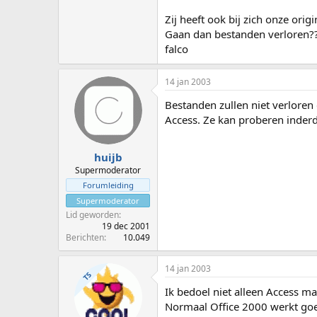
Zij heeft ook bij zich onze ori
Gaan dan bestanden verloren?
falco
14 jan 2003
Bestanden zullen niet verloren g
Access. Ze kan proberen inderd
huijb
Supermoderator
Forumleiding
Supermoderator
Lid geworden
19 dec 2001
Berichten
10.049
14 jan 2003
TS
Ik bedoel niet alleen Access 
Normaal Office 2000 werkt go