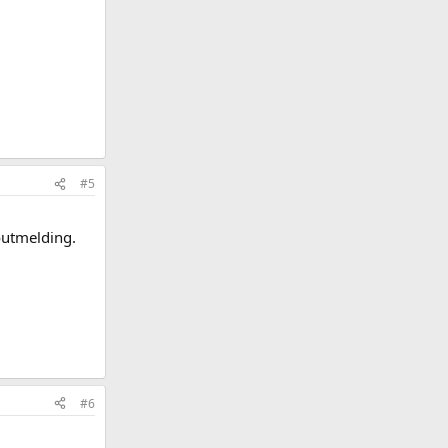
#5
foutmelding.
#6