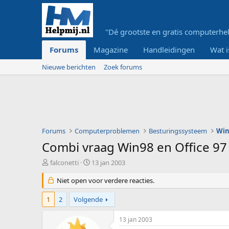
"Dé grootste en gratis computerhel
Forums
Magazine
Handleidingen
Wat i
Nieuwe berichten
Zoek forums
Forums
Computerproblemen
Besturingssysteem
Wi
Combi vraag Win98 en Office 97 
O
S
falconetti
13 jan 2003
n
t
d
Niet open voor verdere reacties.
a
e
r
r
t
1
2
Volgende
w
d
e
a
13 jan 2003
r
t