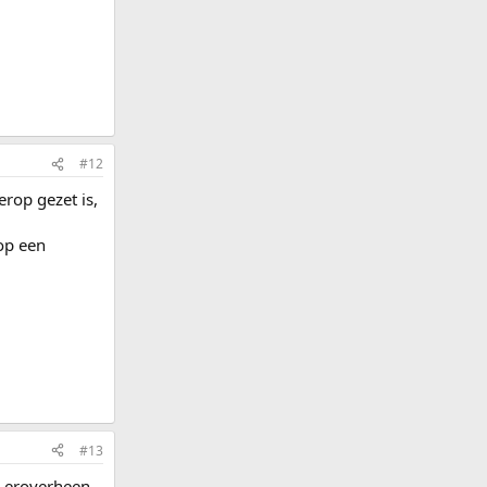
#12
rop gezet is,
 op een
#13
7 eroverheen.