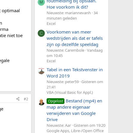
foutmelding bij opslaan.
M
Hoe voorkom ik dit?
t optimaal
Nieuwste: mariannevanh
34
minuten geleden
en
Excel
irma
Voorkomen van meer
C
tie niet toe
wedstrijden als dat er tafels
zijn op dezelfde speeldag
Nieuwste: Carembole
Vandaag
om 10:45
egale
Excel
Tabel in een Tekstvenster in
Word 2019
Nieuwste: peter59
Gisteren om
21:41
VBA (Visual Basic for Appl.)
#2
Bestand (mp4) en
Opgelost
map andere eigenaar
ge
verwijderen van Google
Drive
Nieuwste: Aar
Gisteren om 19:20
Google Apps, Libre-/Open Office