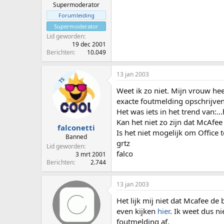
Supermoderator
Forumleiding
Supermoderator
Lid geworden
19 dec 2001
Berichten
10.049
13 jan 2003
TS
Weet ik zo niet. Mijn vrouw h
exacte foutmelding opschrijve
Het was iets in het trend van:.
Kan het niet zo zijn dat McAfee 
falconetti
Is het niet mogelijk om Office t
Banned
grtz
Lid geworden
falco
3 mrt 2001
Berichten
2.744
13 jan 2003
Het lijk mij niet dat Mcafee de 
even kijken
hier
. Ik weet dus n
foutmelding af.