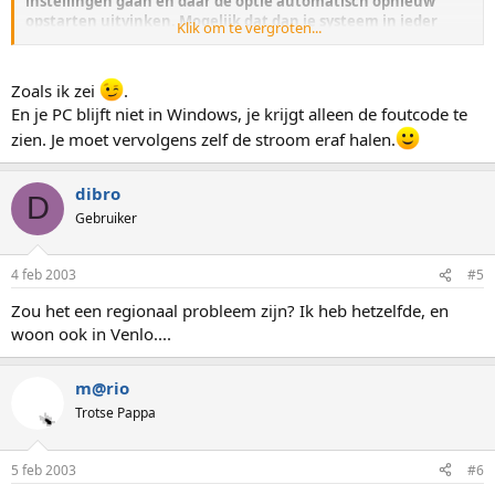
instellingen gaan en daar de optie automatisch opnieuw
opstarten uitvinken. Mogelijk dat dan je systeem in ieder
Klik om te vergroten...
geval in windows blijft.
Zoals ik zei
.
Remy
En je PC blijft niet in Windows, je krijgt alleen de foutcode te
zien. Je moet vervolgens zelf de stroom eraf halen.
dibro
D
Gebruiker
4 feb 2003
#5
Zou het een regionaal probleem zijn? Ik heb hetzelfde, en
woon ook in Venlo....
m@rio
Trotse Pappa
5 feb 2003
#6