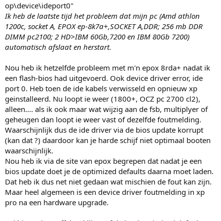
op\device\ideport0"
Ik heb de laatste tijd het probleem dat mijn pc (Amd athlon
1200c, socket A, EPOX ep-8k7a+,SOCKET A,DDR; 256 mb DDR
DIMM pc2100; 2 HD>IBM 60Gb,7200 en IBM 80Gb 7200)
automatisch afslaat en herstart.
Nou heb ik hetzelfde probleem met m'n epox 8rda+ nadat ik
een flash-bios had uitgevoerd. Ook device driver error, ide
port 0. Heb toen de ide kabels verwisseld en opnieuw xp
geinstalleerd. Nu loopt ie weer (1800+, OCZ pc 2700 cl2),
alleen.... als ik ook maar wat wijzig aan de fsb, multiplyer of
geheugen dan loopt ie weer vast of dezelfde foutmelding.
Waarschijnlijk dus de ide driver via de bios update korrupt
(kan dat ?) daardoor kan je harde schijf niet optimaal booten
waarschijnlijk.
Nou heb ik via de site van epox begrepen dat nadat je een
bios update doet je de optimized defaults daarna moet laden.
Dat heb ik dus net niet gedaan wat mischien de fout kan zijn.
Maar heel algemeen is een device driver foutmelding in xp
pro na een hardware upgrade.