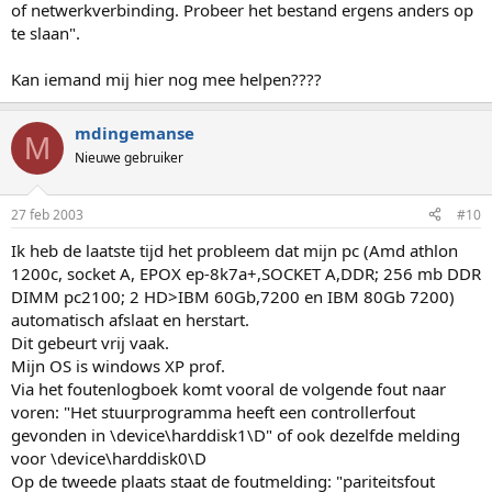
of netwerkverbinding. Probeer het bestand ergens anders op
te slaan".
Kan iemand mij hier nog mee helpen????
mdingemanse
M
Nieuwe gebruiker
27 feb 2003
#10
Ik heb de laatste tijd het probleem dat mijn pc (Amd athlon
1200c, socket A, EPOX ep-8k7a+,SOCKET A,DDR; 256 mb DDR
DIMM pc2100; 2 HD>IBM 60Gb,7200 en IBM 80Gb 7200)
automatisch afslaat en herstart.
Dit gebeurt vrij vaak.
Mijn OS is windows XP prof.
Via het foutenlogboek komt vooral de volgende fout naar
voren: "Het stuurprogramma heeft een controllerfout
gevonden in \device\harddisk1\D" of ook dezelfde melding
voor \device\harddisk0\D
Op de tweede plaats staat de foutmelding: "pariteitsfout