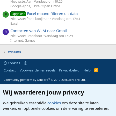
Nieuwste: Aar
Vandaag om 19:20
Google Apps, Libre-/Open Office
Excel maand filteren uit data
Opgelost
F
Nieuwste: frans kooijman
Vandaag om 17:41
Excel
Contacten van WLM naar Gmail
B
Nieuwste: BrandonB
Vandaag om 15:29
Internet, Games
Windows
Cookies
Contact
Voorwaarden en regels
Privacybeleid
Help
R
S
S
®
Community platform by XenForo
© 2010-2026 XenForo Ltd.
Wij waarderen jouw privacy
We gebruiken essentiële
cookies
om deze site te laten
werken, en optionele cookies om de ervaring te verbeteren.