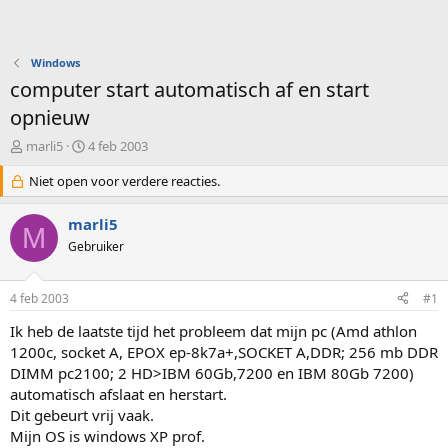
Windows
computer start automatisch af en start
opnieuw
O
S
marli5
4 feb 2003
n
t
d
Niet open voor verdere reacties.
a
e
r
r
t
marli5
M
w
d
Gebruiker
e
a
r
t
p
u
4 feb 2003
#1
s
m
t
Ik heb de laatste tijd het probleem dat mijn pc (Amd athlon
a
1200c, socket A, EPOX ep-8k7a+,SOCKET A,DDR; 256 mb DDR
r
DIMM pc2100; 2 HD>IBM 60Gb,7200 en IBM 80Gb 7200)
t
automatisch afslaat en herstart.
e
Dit gebeurt vrij vaak.
r
Mijn OS is windows XP prof.