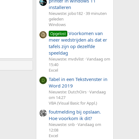
printer in windows 11
installeren
Nieuwste: jobo182
39 minuten
geleden
Windows
Voorkomen van
Opgelost
meer wedstrijden als dat er
tafels zijn op dezelfde
speeldag
Nieuwste: mvdvlist
Vandaag om
15:40
Excel
Tabel in een Tekstvenster in
D
Word 2019
Nieuwste: DutchOirs
Vandaag
om 14:27
VBA (Visual Basic for Appl.)
foutmelding bij opslaan.
Hoe voorkom ik dit?
Nieuwste: snb
Vandaag om
12:08
Excel