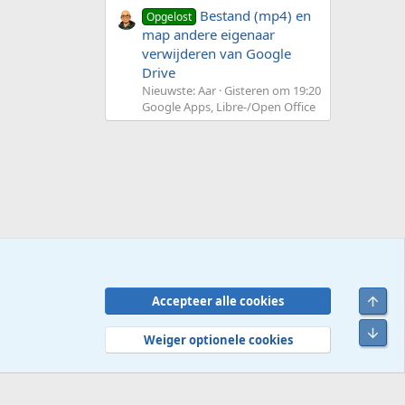
Bestand (mp4) en
Opgelost
map andere eigenaar
verwijderen van Google
Drive
Nieuwste: Aar
Gisteren om 19:20
Google Apps, Libre-/Open Office
Bove
Accepteer alle cookies
Contact
Voorwaarden en regels
Privacybeleid
Help
R
Onde
S
Weiger optionele cookies
S