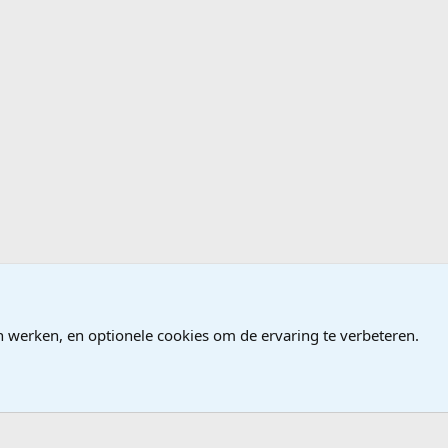
ames
n werken, en optionele cookies om de ervaring te verbeteren.
®
Community platform by XenForo
© 2010-2026 XenForo Ltd.