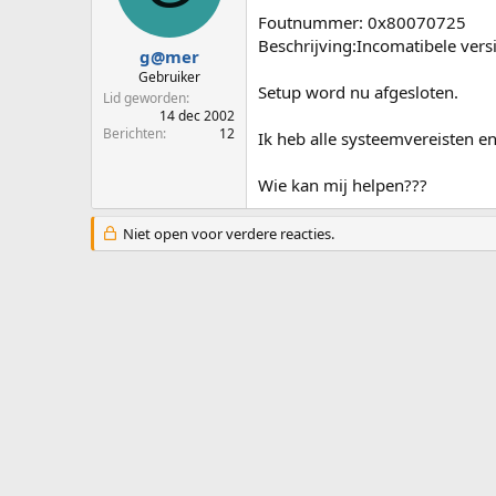
p
u
Foutnummer: 0x80070725
s
m
Beschrijving:Incomatibele ver
t
g@mer
a
Gebruiker
Setup word nu afgesloten.
r
Lid geworden
t
14 dec 2002
e
Berichten
12
Ik heb alle systeemvereisten en
r
Wie kan mij helpen???
Niet open voor verdere reacties.