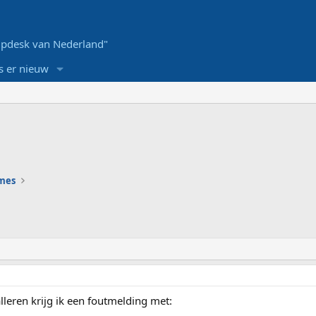
pdesk van Nederland"
s er nieuw
ames
alleren krijg ik een foutmelding met: