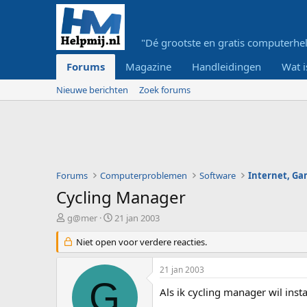
"Dé grootste en gratis computerhel
Forums
Magazine
Handleidingen
Wat i
Nieuwe berichten
Zoek forums
Forums
Computerproblemen
Software
Internet, G
Cycling Manager
O
S
g@mer
21 jan 2003
n
t
d
Niet open voor verdere reacties.
a
e
r
r
t
21 jan 2003
w
d
G
e
a
Als ik cycling manager wil inst
r
t