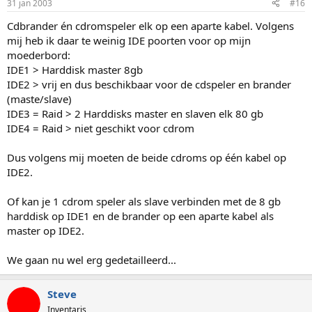
31 jan 2003
#16
Cdbrander én cdromspeler elk op een aparte kabel. Volgens
mij heb ik daar te weinig IDE poorten voor op mijn
moederbord:
IDE1 > Harddisk master 8gb
IDE2 > vrij en dus beschikbaar voor de cdspeler en brander
(maste/slave)
IDE3 = Raid > 2 Harddisks master en slaven elk 80 gb
IDE4 = Raid > niet geschikt voor cdrom
Dus volgens mij moeten de beide cdroms op één kabel op
IDE2.
Of kan je 1 cdrom speler als slave verbinden met de 8 gb
harddisk op IDE1 en de brander op een aparte kabel als
master op IDE2.
We gaan nu wel erg gedetailleerd...
Steve
Inventaris