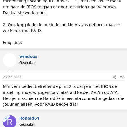
mededeling " scanning IDE drives.......", met een keuze menu
om naar de BIOS te gaan of door te starten naar windows.
Dat laatste werkt goed.
2. Ook krijg ik de de mededeling No Aray is defined, maar ik
werk niet met RAID.
Enig idee?
windoos
Gebruiker
26 jan 2003
#2
M'n vermoeden betreffende punt 2 is dat je in het BIOS de
instelling moet wijzigen t.a.v. ata/raid keuze. Zet 'm op ATA.
Heb je misschien de Harddisk in een ata connector gedaan die
(puur en alleen) voor RAID bedoeld is?
Ronald61
TS
R
Gebruiker