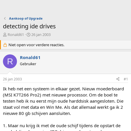
Aankoop of Upgrade
detecting ide drives
O
S
Ronald61
26 jan 2003
n
t
d
Niet open voor verdere reacties.
a
e
r
r
t
Ronald61
R
w
d
Gebruiker
e
a
r
t
p
u
26 jan 2003
#1
s
m
t
Ik heb net een systeem in elkaar gezet. Nieuw moederboard
a
(MSI K7T266 Pro2) met nieuwe processor. Om de boel te
r
testen heb ik nu eerst mijn oude harddsisk aangesloten. Die
t
staat vol met data en Win Me. Als dat allemaal werkt ga ik 2
e
nieuwe 80 gb schijven aansluiten.
r
1. Maar nu krijg ik met de oude schijf tijdens de opstart de