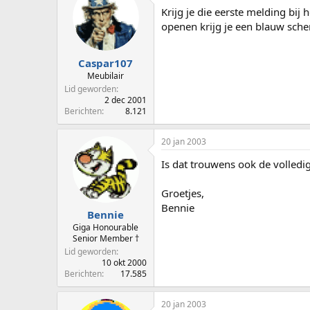
Krijg je die eerste melding bij
openen krijg je een blauw sche
Caspar107
Meubilair
Lid geworden
2 dec 2001
Berichten
8.121
20 jan 2003
Is dat trouwens ook de volledi
Groetjes,
Bennie
Bennie
Giga Honourable
Senior Member †
Lid geworden
10 okt 2000
Berichten
17.585
20 jan 2003