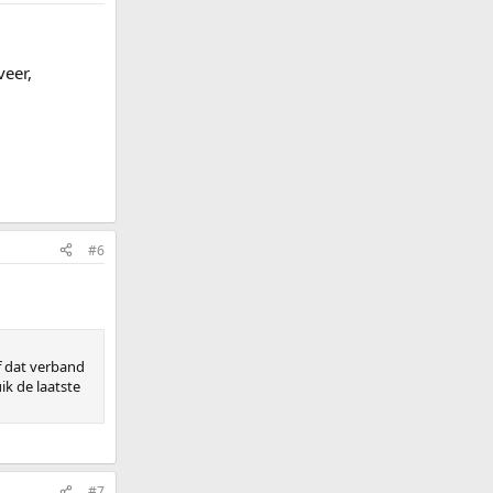
veer,
#6
of dat verband
ik de laatste
#7