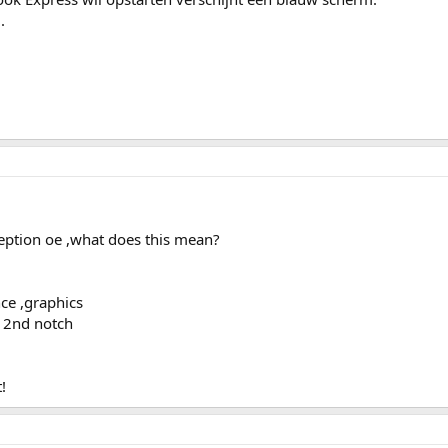
.
eption oe ,what does this mean?
ce ,graphics
o 2nd notch
!