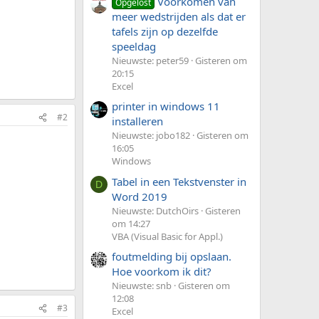
Voorkomen van
Opgelost
meer wedstrijden als dat er
tafels zijn op dezelfde
speeldag
Nieuwste: peter59
Gisteren om
20:15
Excel
printer in windows 11
#2
installeren
Nieuwste: jobo182
Gisteren om
16:05
Windows
Tabel in een Tekstvenster in
D
Word 2019
Nieuwste: DutchOirs
Gisteren
om 14:27
VBA (Visual Basic for Appl.)
foutmelding bij opslaan.
Hoe voorkom ik dit?
Nieuwste: snb
Gisteren om
12:08
#3
Excel