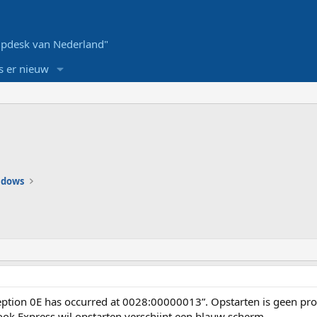
pdesk van Nederland"
s er nieuw
ndows
xception 0E has occurred at 0028:00000013”. Opstarten is geen p
ok Express wil opstarten verschijnt een blauw scherm.