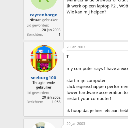
p
u
Ik werk op een laptop P2 , W98
s
m
Wie kan mij helpen?
t
raytenbarge
a
Nieuwe gebruiker
r
Lid geworden
t
20 jan 2003
e
Berichten
1
r
20 jan 2003
?
my computer says I have a exc
seeburg100
start mijn computer
Terugkerende
click eigenschappen performen
gebruiker
lower hardware acceleration t
Lid geworden
20 jan 2002
restart your computer!
Berichten
1.958
ik hoop dat je hier iets aan hebt
20 jan 2003