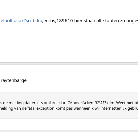
default.aspx?scid=kb
;en-us;189610 hier staan alle fouten zo onge
n raytenbarge
ms de melding dat er iets ontbreekt in C:\novell\client32\???.nlm. Weet niet 
lding van de fatal exception komt pas wanneer ik wil internetten. Ik gebru