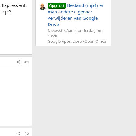
k Express wilt
Bestand (mp4) en
Opgelost
ik je?
map andere eigenaar
verwijderen van Google
Drive
Nieuwste: Aar
donderdag om
19:20
Google Apps, Libre-/Open Office
#4
#5