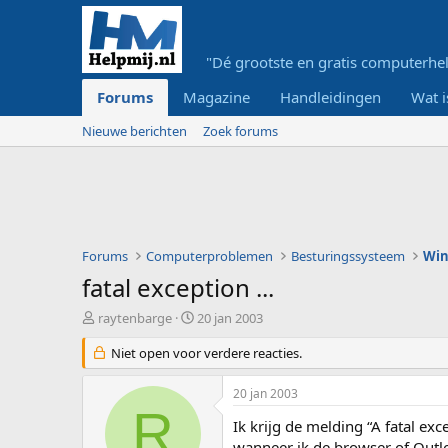
"Dé grootste en gratis computerhel
Forums
Magazine
Handleidingen
Wat i
Nieuwe berichten
Zoek forums
Forums
Computerproblemen
Besturingssysteem
Wi
fatal exception ...
O
S
raytenbarge
20 jan 2003
n
t
d
Niet open voor verdere reacties.
a
e
r
r
t
20 jan 2003
w
d
R
e
a
Ik krijg de melding “A fatal e
r
t
wanneer ik de browser of Outlo