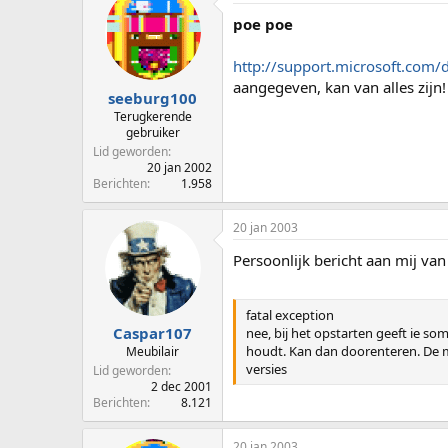
poe poe
http://support.microsoft.com/
aangegeven, kan van alles zijn!
seeburg100
Terugkerende
gebruiker
Lid geworden
20 jan 2002
Berichten
1.958
20 jan 2003
Persoonlijk bericht aan mij va
fatal exception
Caspar107
nee, bij het opstarten geeft ie so
houdt. Kan dan doorenteren. De me
Meubilair
versies
Lid geworden
2 dec 2001
Berichten
8.121
20 jan 2003