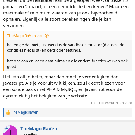
januari en 2 maart, of een gemiddelde berekenen? Maar een
maximale of minimum waarde kan je ook bijvoorbeeld
ophalen. Eigenlijk alle soort berekeningen die je kan
verzinnen.
TheMagicRaVen zei:
het enige dat niet juist werkt is de sandbox simulator (die leest de
condities niet juist) en de trigger settings.
het opslaan en laden gaat prima en alle andere functies werken ook
goed
Het kán altijd beter, maar dan moet je verder kijken dan
Javascript. Als je vooruit wilt kijken, zou ik echt kiezen voor
een solide basis met PHP & MySQL, en Javascript voor de
dynamiek bij het bekijken van je website.
Laatst bewerkt:
4 jun 2026
TheMagicRaVen
W
a
a
TheMagicRaVen
r
TS
T
d