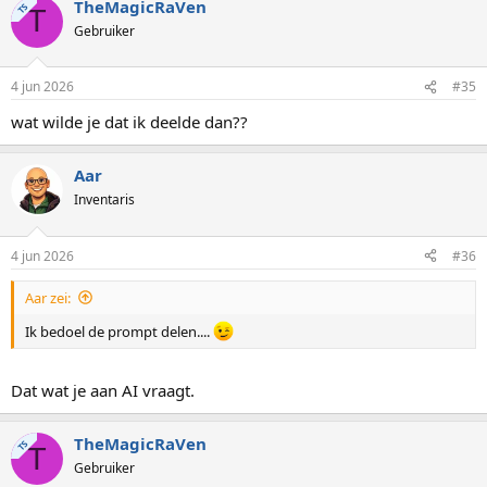
TheMagicRaVen
TS
T
Gebruiker
4 jun 2026
#35
wat wilde je dat ik deelde dan??
Aar
Inventaris
4 jun 2026
#36
Aar zei:
Ik bedoel de prompt delen....
Dat wat je aan AI vraagt.
TheMagicRaVen
TS
T
Gebruiker