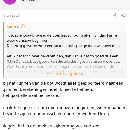
Gebruiker
e
r
i
4 jun 2026
#27
n
g
Aar zei:
e
n
Totdat je jouw browser de boel laat schoonmaken. En dan kan je
:
weer opnieuw beginnen.
Dus zorg gewoon voor een solide opslag, als je data wilt bewaren.
Als ik het toch over bewaren heb, dan kan je net zo goed dus een
(MySQL) database gebruiken die alle data gestructureerd opslaat.
Wat dacht je ervan om berekeningen te kunnen trekken uit de
resultaten van de afgelopen week, of tussen 5 januari en 2 maart, of
Klik om te vergroten...
een gemiddelde berekenen? Maar een maximale of minimum
waarde kan je ook bijvoorbeeld ophalen. Eigenlijk alle soort
bij het runnen van de bot wordt alles geëxporteerd naar een
berekeningen die je kan verzinnen.
.json en berekeningen hoef ik niet te hebben.
het gaat allemaal per sessie.
Het kán altijd beter, maar dan moet je verder kijken dan Javascript.
Als je vooruit wilt kijken, zou ik echt kiezen voor een solide basis met
en ik heb geen zin om overnieuw te beginnen, weer maanden
PHP & MySQL, en Javascript voor de dynamiek bij het bekijken van
bezig te zijn en dan misschien nog niet werkend krijg.
je website.
ik gooi het in de hoek en kijk er nog wel een keer