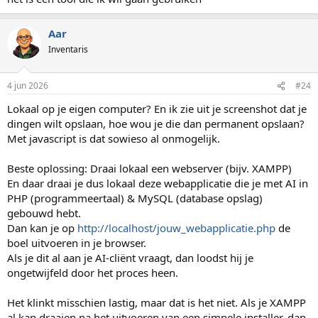
Aar
Inventaris
4 jun 2026
#24
Lokaal op je eigen computer? En ik zie uit je screenshot dat je
dingen wilt opslaan, hoe wou je die dan permanent opslaan?
Met javascript is dat sowieso al onmogelijk.
Beste oplossing: Draai lokaal een webserver (bijv. XAMPP)
En daar draai je dus lokaal deze webapplicatie die je met AI in
PHP (programmeertaal) & MySQL (database opslag)
gebouwd hebt.
Dan kan je op
http://localhost/jouw_webapplicatie.php
de
boel uitvoeren in je browser.
Als je dit al aan je AI-cliënt vraagt, dan loodst hij je
ongetwijfeld door het proces heen.
Het klinkt misschien lastig, maar dat is het niet. Als je XAMPP
al kan draaien na het uitvoeren van een simpele installer, dan