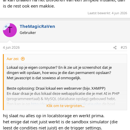
is de rest ook een makkie.
Laatst bewerkt:
4 jun 2026
TheMagicRaVen
TS
T
Gebruiker
4 jun 2026
#25
Aar zei:
Lokaal op je eigen computer? En ik zie uit je screenshot dat je
dingen wilt opslaan, hoe wou je die dan permanent opslaan?
Met javascript is dat sowieso al onmogelijk.
Beste oplossing: Draai lokaal een webserver (bijv. XAMPP)
En daar draai je dus lokaal deze webapplicatie die je met AI in PHP
(programmeertaal) & MySQL (database opslag) gebouwd hebt.
Dan kan je op
http://localhost/jouw_webapplicatie.php
de boel
Klik om te vergroten...
uitvoeren in je browser.
hij slaat nu alles op in localstorage en werkt prima.
het enige dat niet juist werkt is de sandbox simulator (die
leest de condities niet juist) en de trigger settings.