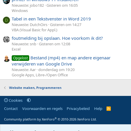
Nieuwste: jobo182
Gisteren om 16:05
Windows
Tabel in een Tekstvenster in Word 2019
D
Nieuwste: DutchOirs
Gisteren om 14:27
VBA (Visual Basic for Appl.)
foutmelding bij opslaan. Hoe voorkom ik dit?
Nieuwste: snb
Gisteren om 12:08
Excel
Bestand (mp4) en map andere eigenaar
Opgelost
verwijderen van Google Drive
Nieuwste: Aar
donderdag om 19:20
Google Apps, Libre-/Open Office
Website maken, Programmeren
Cookies
Contact
Voorwaarden en regels
Privacybeleid
Help
R
S
S
®
Community platform by XenForo
© 2010-2026 XenForo Ltd.