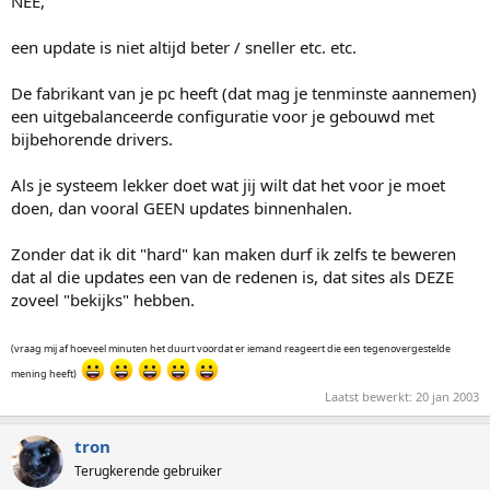
NEE
,
een update is niet altijd beter / sneller etc. etc.
De fabrikant van je pc heeft (dat mag je tenminste aannemen)
een uitgebalanceerde configuratie voor je gebouwd met
bijbehorende drivers.
Als je systeem lekker doet wat jij wilt dat het voor je moet
doen, dan vooral
GEEN
updates binnenhalen.
Zonder dat ik dit "hard" kan maken durf ik zelfs te beweren
dat al die updates een van de redenen is, dat sites als
DEZE
zoveel "bekijks" hebben.
(vraag mij af hoeveel minuten het duurt voordat er iemand reageert die een tegenovergestelde
mening heeft)
Laatst bewerkt:
20 jan 2003
tron
Terugkerende gebruiker