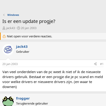
Windows
Is er een update progje?
O
S
jack43
20 jan 2003
n
t
d
Niet open voor verdere reacties.
a
e
r
r
t
jack43
w
d
Gebruiker
e
a
r
t
p
u
20 jan 2003
#1
s
m
t
Van veel onderdelen van de pc weet ik niet of ik de nieuwste
a
drivers gebruik. Bestaat er een progje die je pc scand en meld
r
voor welke drivers er nieuwere drivers zijn. (en waar te
t
downen)
e
r
frogger
Terugkerende gebruiker