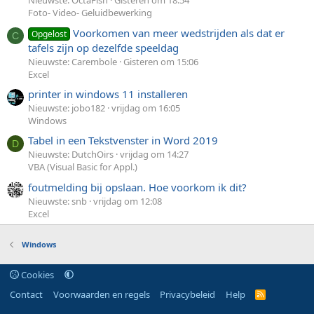
Nieuwste: OctaFish
Gisteren om 18:54
Foto- Video- Geluidbewerking
Voorkomen van meer wedstrijden als dat er
Opgelost
C
tafels zijn op dezelfde speeldag
Nieuwste: Carembole
Gisteren om 15:06
Excel
printer in windows 11 installeren
Nieuwste: jobo182
vrijdag om 16:05
Windows
Tabel in een Tekstvenster in Word 2019
D
Nieuwste: DutchOirs
vrijdag om 14:27
VBA (Visual Basic for Appl.)
foutmelding bij opslaan. Hoe voorkom ik dit?
Nieuwste: snb
vrijdag om 12:08
Excel
Windows
Cookies
Contact
Voorwaarden en regels
Privacybeleid
Help
R
S
S