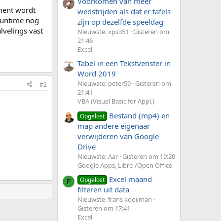
Voorkomen van meer
nment wordt
wedstrijden als dat er tafels
 runtime nog
zijn op dezelfde speeldag
lvelings vast
Nieuwste: xps351
Gisteren om
21:46
Excel
Tabel in een Tekstvenster in
Word 2019
Nieuwste: peter59
Gisteren om
#2
21:41
VBA (Visual Basic for Appl.)
Bestand (mp4) en
Opgelost
map andere eigenaar
verwijderen van Google
Drive
Nieuwste: Aar
Gisteren om 19:20
Google Apps, Libre-/Open Office
Excel maand
Opgelost
F
filteren uit data
Nieuwste: frans kooijman
Gisteren om 17:41
Excel