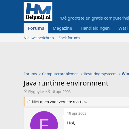
"Dé grootste en gratis computerhel
Forums
Magazine
Handleidingen
Wat i
Nieuwe berichten
Zoek forums
Forums
Computerproblemen
Besturingssysteem
Wi
Java runtime environment
O
S
Flyguyke
18 apr 2003
n
t
d
Niet open voor verdere reacties.
a
e
r
r
t
18 apr 2003
w
d
F
e
a
Hoi,
r
t