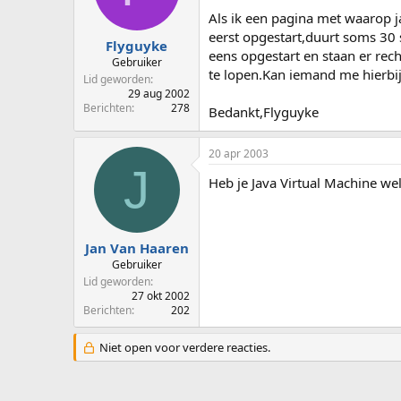
p
u
Als ik een pagina met waarop j
s
m
eerst opgestart,duurt soms 30 
t
Flyguyke
eens opgestart en staan er rech
a
Gebruiker
te lopen.Kan iemand me hierbij
r
Lid geworden
t
29 aug 2002
e
Berichten
278
Bedankt,Flyguyke
r
20 apr 2003
J
Heb je Java Virtual Machine wel
Jan Van Haaren
Gebruiker
Lid geworden
27 okt 2002
Berichten
202
Niet open voor verdere reacties.