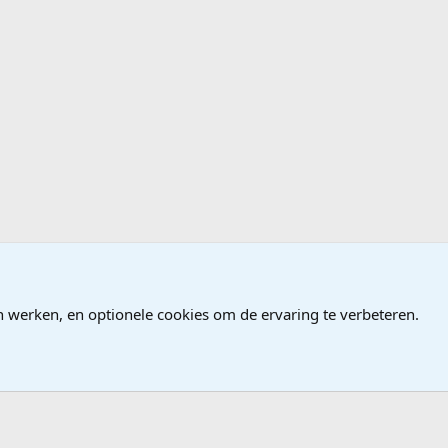
ndows
n werken, en optionele cookies om de ervaring te verbeteren.
®
Community platform by XenForo
© 2010-2026 XenForo Ltd.