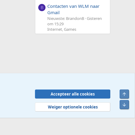
Contacten van WLM naar
B
Gmail
Nieuwste: BrandonB
Gisteren
om 15:29
Internet, Games
Bove
Accepteer alle cookies
Contact
Voorwaarden en regels
Privacybeleid
Help
R
Onde
S
Weiger optionele cookies
S