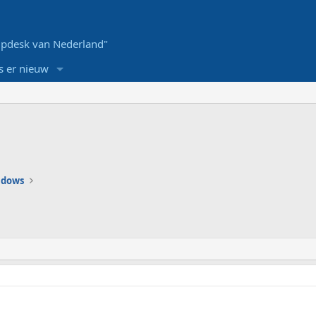
pdesk van Nederland"
s er nieuw
ndows