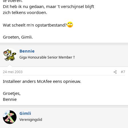
te voeren.
Dit heb ik nu gedaan, maar 't verschijnsel blijft
zich telkens voordoen.
Wat scheelt m'n opstartbestand?
Groeten, Gimli.
Bennie
Giga Honourable Senior Member †
24 mei 2003
#7
Installeer anders McAfee eens opnieuw.
Groetjes,
Bennie
Gimli
TS
Verenigingslid