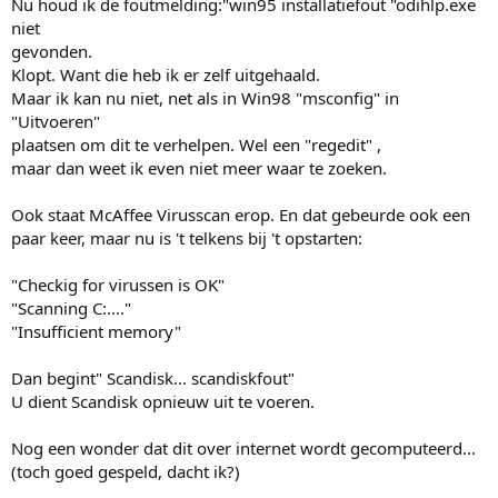
Nu houd ik de foutmelding:"win95 installatiefout "odihlp.exe
niet
gevonden.
Klopt. Want die heb ik er zelf uitgehaald.
Maar ik kan nu niet, net als in Win98 "msconfig" in
"Uitvoeren"
plaatsen om dit te verhelpen. Wel een "regedit" ,
maar dan weet ik even niet meer waar te zoeken.
Ook staat McAffee Virusscan erop. En dat gebeurde ook een
paar keer, maar nu is 't telkens bij 't opstarten:
"Checkig for virussen is OK"
"Scanning C:...."
"Insufficient memory"
Dan begint" Scandisk... scandiskfout"
U dient Scandisk opnieuw uit te voeren.
Nog een wonder dat dit over internet wordt gecomputeerd...
(toch goed gespeld, dacht ik?)