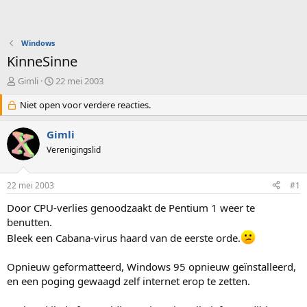
Windows
KinneSinne
O
S
Gimli
22 mei 2003
n
t
d
Niet open voor verdere reacties.
a
e
r
r
t
Gimli
w
d
Verenigingslid
e
a
r
t
p
u
22 mei 2003
#1
s
m
t
Door CPU-verlies genoodzaakt de Pentium 1 weer te
a
benutten.
r
Bleek een Cabana-virus haard van de eerste orde.
t
e
r
Opnieuw geformatteerd, Windows 95 opnieuw geïnstalleerd,
en een poging gewaagd zelf internet erop te zetten.