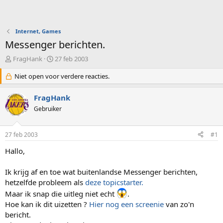
Internet, Games
Messenger berichten.
O
S
FragHank
27 feb 2003
n
t
d
Niet open voor verdere reacties.
a
e
r
r
t
FragHank
w
d
Gebruiker
e
a
r
t
p
u
27 feb 2003
#1
s
m
t
Hallo,
a
r
Ik krijg af en toe wat buitenlandse Messenger berichten,
t
hetzelfde probleem als
deze topicstarter.
e
r
Maar ik snap die uitleg niet echt
.
Hoe kan ik dit uizetten ?
Hier nog een screenie
van zo'n
bericht.