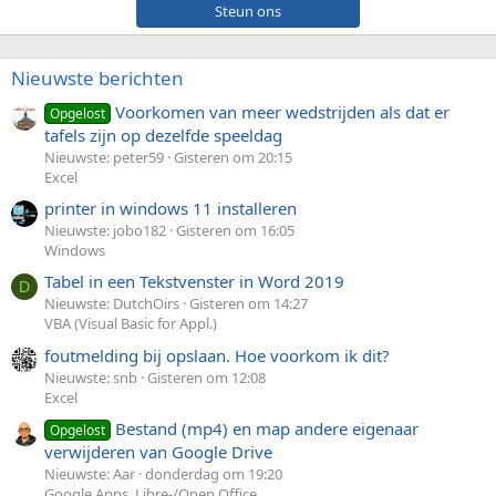
Steun ons
Nieuwste berichten
Voorkomen van meer wedstrijden als dat er
Opgelost
tafels zijn op dezelfde speeldag
Nieuwste: peter59
Gisteren om 20:15
Excel
printer in windows 11 installeren
Nieuwste: jobo182
Gisteren om 16:05
Windows
Tabel in een Tekstvenster in Word 2019
D
Nieuwste: DutchOirs
Gisteren om 14:27
VBA (Visual Basic for Appl.)
foutmelding bij opslaan. Hoe voorkom ik dit?
Nieuwste: snb
Gisteren om 12:08
Excel
Bestand (mp4) en map andere eigenaar
Opgelost
verwijderen van Google Drive
Nieuwste: Aar
donderdag om 19:20
Google Apps, Libre-/Open Office