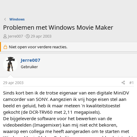
Windows
Problemen met Windows Movie Maker
O
S
Jerre007
29 apr 2003
n
t
d
Niet open voor verdere reacties.
a
e
r
r
t
Jerre007
w
d
Gebruiker
e
a
r
t
p
u
29 apr 2003
#1
s
m
t
Sinds kort ben ik de trotse eigenaar van een digitale MiniDV
a
camcorder van SONY. Aangezien ik vrij hoge eisen stel aan
r
beeld en geluid, heb ik maar meteen 'n kwaliteitstoestel
t
gekocht (de DCR-TRV60 met 2,11 megapixels).
e
De bijgeleverde software voor het bewerken van de
r
videobeelden (Imagemixer) kan mij niet echt bekoren,
waarop een collega me heeft aangeraden om te starten met