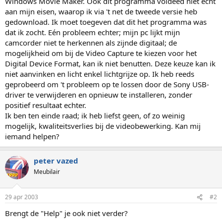
Windows Movie Maker. Ook dit programma voldeed niet echt
aan mijn eisen, waarop ik via 't net de tweede versie heb
gedownload. Ik moet toegeven dat dit het programma was
dat ik zocht. Eén probleem echter; mijn pc lijkt mijn
camcorder niet te herkennen als zijnde digitaal; de
mogelijkheid om bij de Video Capture te kiezen voor het
Digital Device Format, kan ik niet benutten. Deze keuze kan ik
niet aanvinken en licht enkel lichtgrijze op. Ik heb reeds
geprobeerd om 't probleem op te lossen door de Sony USB-
driver te verwijderen en opnieuw te installeren, zonder
positief resultaat echter.
Ik ben ten einde raad; ik heb liefst geen, of zo weinig
mogelijk, kwaliteitsverlies bij de videobewerking. Kan mij
iemand helpen?
peter vazed
Meubilair
29 apr 2003
#2
Brengt de "Help" je ook niet verder?