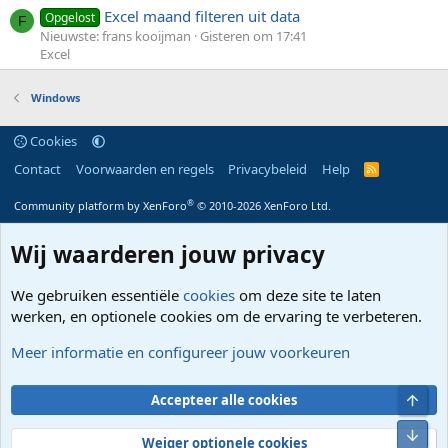
Excel maand filteren uit data
Opgelost
F
Nieuwste: frans kooijman
Gisteren om 17:41
Excel
Windows
Cookies
Contact
Voorwaarden en regels
Privacybeleid
Help
R
S
S
®
Community platform by XenForo
© 2010-2026 XenForo Ltd.
Wij waarderen jouw privacy
We gebruiken essentiële
cookies
om deze site te laten
werken, en optionele cookies om de ervaring te verbeteren.
Meer informatie en configureer jouw voorkeuren
Bove
Accepteer alle cookies
Onde
Weiger optionele cookies