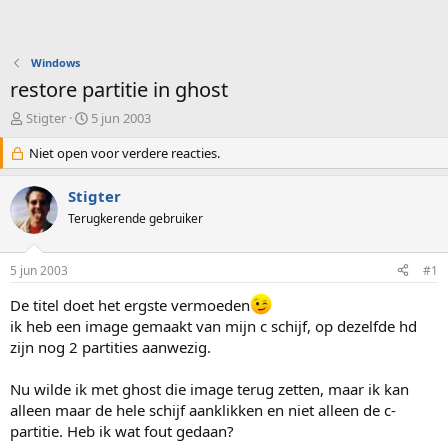
Windows
restore partitie in ghost
O
S
Stigter
5 jun 2003
n
t
d
Niet open voor verdere reacties.
a
e
r
r
t
Stigter
w
d
Terugkerende gebruiker
e
a
r
t
p
u
5 jun 2003
#1
s
m
t
De titel doet het ergste vermoeden
a
ik heb een image gemaakt van mijn c schijf, op dezelfde hd
r
zijn nog 2 partities aanwezig.
t
e
r
Nu wilde ik met ghost die image terug zetten, maar ik kan
alleen maar de hele schijf aanklikken en niet alleen de c-
partitie. Heb ik wat fout gedaan?