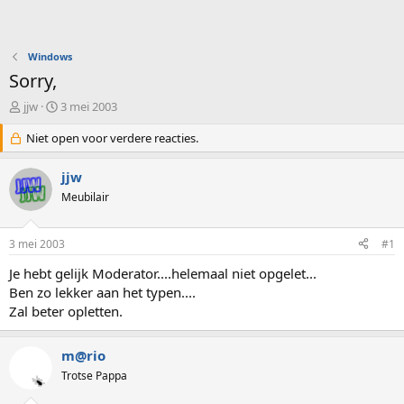
Windows
Sorry,
O
S
jjw
3 mei 2003
n
t
d
Niet open voor verdere reacties.
a
e
r
r
t
jjw
w
d
Meubilair
e
a
r
t
p
u
3 mei 2003
#1
s
m
t
Je hebt gelijk Moderator....helemaal niet opgelet...
a
Ben zo lekker aan het typen....
r
Zal beter opletten.
t
e
r
m@rio
Trotse Pappa