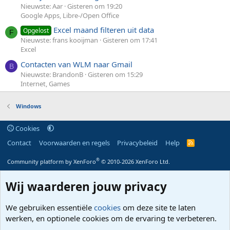
Nieuwste: Aar
Gisteren om 19:20
Google Apps, Libre-/Open Office
Excel maand filteren uit data
Opgelost
F
Nieuwste: frans kooijman
Gisteren om 17:41
Excel
Contacten van WLM naar Gmail
B
Nieuwste: BrandonB
Gisteren om 15:29
Internet, Games
Windows
Cookies
Contact
Voorwaarden en regels
Privacybeleid
Help
R
S
S
®
Community platform by XenForo
© 2010-2026 XenForo Ltd.
Wij waarderen jouw privacy
We gebruiken essentiële
cookies
om deze site te laten
werken, en optionele cookies om de ervaring te verbeteren.