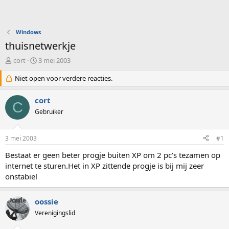
Windows
thuisnetwerkje
O
S
cort
3 mei 2003
n
t
d
Niet open voor verdere reacties.
a
e
r
r
t
cort
C
w
d
Gebruiker
e
a
r
t
p
u
3 mei 2003
#1
s
m
t
Bestaat er geen beter progje buiten XP om 2 pc's tezamen op
a
internet te sturen.Het in XP zittende progje is bij mij zeer
r
onstabiel
t
e
r
oossie
Verenigingslid