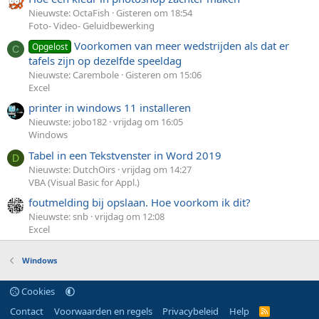
Nieuwste: OctaFish
Gisteren om 18:54
Foto- Video- Geluidbewerking
Voorkomen van meer wedstrijden als dat er
Opgelost
C
tafels zijn op dezelfde speeldag
Nieuwste: Carembole
Gisteren om 15:06
Excel
printer in windows 11 installeren
Nieuwste: jobo182
vrijdag om 16:05
Windows
Tabel in een Tekstvenster in Word 2019
D
Nieuwste: DutchOirs
vrijdag om 14:27
VBA (Visual Basic for Appl.)
foutmelding bij opslaan. Hoe voorkom ik dit?
Nieuwste: snb
vrijdag om 12:08
Excel
Windows
Cookies
Contact
Voorwaarden en regels
Privacybeleid
Help
R