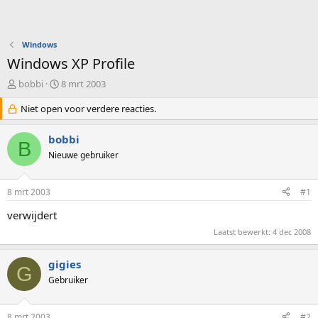
Windows
Windows XP Profile
O
S
bobbi
8 mrt 2003
n
t
d
Niet open voor verdere reacties.
a
e
r
r
t
bobbi
B
w
d
Nieuwe gebruiker
e
a
r
t
p
u
8 mrt 2003
#1
s
m
t
verwijdert
a
Laatst bewerkt:
4 dec 2008
r
t
e
gigies
G
r
Gebruiker
8 mrt 2003
#2