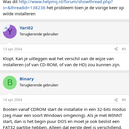
Was dit
http://www.helpmij.nl/forum/showthread.php?
s=&threadid=138236
het probleem toen je de vorige keer xp
wilde installeren
Yari02
TS
Y
Terugkerende gebruiker
13 apr 2004
#5
Klopt. Kan je uitleggen wat het verschil van de wijze van
installeren (of van CD-ROM, of van de HD) zou kunnen zijn.
Binary
B
Terugkerende gebruiker
14 apr 2004
#6
Booten vanaf CDROM start de installatie in een 32-bits modus
(zeg maar een soort Windows omgeving). Als je met WINNT
start, dan is het begin puur DOS en moet je ook beslist een
FAT32 partitie hebben. Alleen dat eerste deel is verschillend,