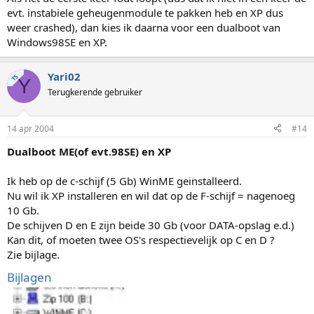
evt. instabiele geheugenmodule te pakken heb en XP dus
weer crashed), dan kies ik daarna voor een dualboot van
Windows98SE en XP.
Yari02
TS
Y
Terugkerende gebruiker
14 apr 2004
#14
Dualboot ME(of evt.98SE) en XP
Ik heb op de c-schijf (5 Gb) WinME geinstalleerd.
Nu wil ik XP installeren en wil dat op de F-schijf = nagenoeg
10 Gb.
De schijven D en E zijn beide 30 Gb (voor DATA-opslag e.d.)
Kan dit, of moeten twee OS's respectievelijk op C en D ?
Zie bijlage.
Bijlagen