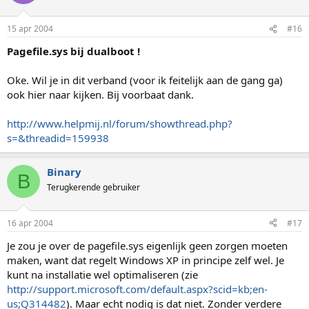
15 apr 2004
#16
Pagefile.sys bij dualboot !
Oke. Wil je in dit verband (voor ik feitelijk aan de gang ga)
ook hier naar kijken. Bij voorbaat dank.
http://www.helpmij.nl/forum/showthread.php?
s=&threadid=159938
Binary
B
Terugkerende gebruiker
16 apr 2004
#17
Je zou je over de pagefile.sys eigenlijk geen zorgen moeten
maken, want dat regelt Windows XP in principe zelf wel. Je
kunt na installatie wel optimaliseren (zie
http://support.microsoft.com/default.aspx?scid=kb;en-
us;Q314482
). Maar echt nodig is dat niet. Zonder verdere