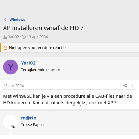
Windows
XP installeren vanaf de HD ?
O
S
Yari02
13 apr 2004
n
t
d
Niet open voor verdere reacties.
a
e
r
r
t
Yari02
w
d
Y
e
Terugkerende gebruiker
a
r
t
p
u
13 apr 2004
#1
s
m
t
Met Win98SE kan je via een procedure alle CAB-files naar de
a
HD kopieren. Kan dat, of iets dergelijks, ook met XP ?
r
t
e
m@rio
r
Trotse Pappa