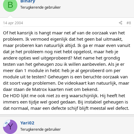
Binary
B
Terugkerende gebruiker
14 apr 2004
#8
Of het kansrijk is hangt maar net af van de oorzaak van het
probleem. Ik vermoed eigenlijk dat het geen bal uitmaakt,
maar proberen kan natuurlijk altijd. Ik ga er maar even vanuit
dat je het probleem nog niet hebt opgelost, maar heb je
andere opties wel uitgeprobeerd? Met name het grondig
testen van het geheugen zou ik willen aanbevelen. Als je er
meer dan 1 module in hebt: heb je al geprobeerd om per
module uit te testen? Geheugen is een beruchte oorzaak van
dit soort vage problemen. De videokaart kan natuurlijk, maar
daar staan de Matrox kaarten niet om bekend.
De HDD lijkt me ook niet zo erg waarschijnlijk. Hij heeft het
immers een tijdje wel goed gedaan. Bij instabiel geheugen is
dat normaal, maar een defecte schijf blijft meestal wel defect.
Yari02
TS
Y
Terugkerende gebruiker