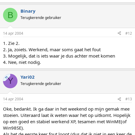
Binary
B
Terugkerende gebruiker
14 apr 2004
#12
1. Zie 2.
2. Ja, zoiets. Werkend, maar soms gaat het fout
3. Mogelijk, dat is iets waar je dus achter moet komen
4. Nee, niet nodig.
Yari02
TS
Y
Terugkerende gebruiker
14 apr 2004
#13
Oke, bedankt. Ik ga daar in het weekend op mijn gemak mee
stoeien. Uiteraard laat ik weten waar het op uitkomt. Hopelijk
op een goed en stabiel werkend XP, tesamen met WinME(of
Win98SE).
Als het de eerste keer fout loopt (dus dat ik niet in een keer de