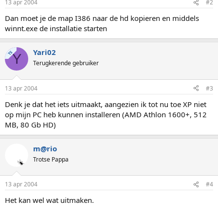
13 apr 2004
#2
Dan moet je de map I386 naar de hd kopieren en middels
winnt.exe de installatie starten
Yari02
TS
Y
Terugkerende gebruiker
13 apr 2004
#3
Denk je dat het iets uitmaakt, aangezien ik tot nu toe XP niet
op mijn PC heb kunnen installeren (AMD Athlon 1600+, 512
MB, 80 Gb HD)
m@rio
Trotse Pappa
13 apr 2004
#4
Het kan wel wat uitmaken.