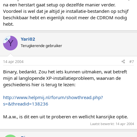
na een herstart gaat setup op dezelfde manier verder.
Voordeel is wel dat je altijd je installatie-bestanden op schijf
beschikbaar hebt en eigenlijk nooit meer de CDROM nodig
hebt.
Yari02
TS
Y
Terugkerende gebruiker
14 apr 2004
#7
Binary, bedankt. Zou het iets kunnen uitmaken, wat betreft
mijn al langlopende XP-installatieprobleem, waarvan de
geschiedenis hier is terug te lezen:
http://www.helpmij.nl/forum/showthread.php?
s=&threadid=138236
M.a.w., is dit een uit te proberen en wellicht kansrijke optie.
Laatst bewerkt:
14 apr 2004