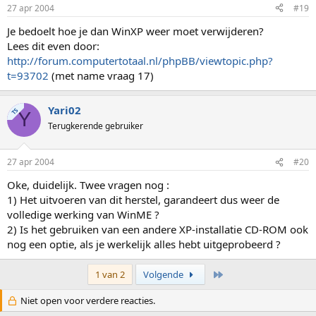
27 apr 2004
#19
Je bedoelt hoe je dan WinXP weer moet verwijderen?
Lees dit even door:
http://forum.computertotaal.nl/phpBB/viewtopic.php?
t=93702
(met name vraag 17)
Yari02
TS
Y
Terugkerende gebruiker
27 apr 2004
#20
Oke, duidelijk. Twee vragen nog :
1) Het uitvoeren van dit herstel, garandeert dus weer de
volledige werking van WinME ?
2) Is het gebruiken van een andere XP-installatie CD-ROM ook
nog een optie, als je werkelijk alles hebt uitgeprobeerd ?
Laatste
1 van 2
Volgende
Niet open voor verdere reacties.