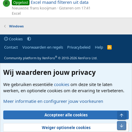
Excel maand filteren uit data
Opgelost
F
Nieuwste: frans kooijman
Gisteren om 17:41
Excel
Windows
Cookies
Contact
Voorwaarden en regels
Privacybeleid
Help
R
S
S
®
Community platform by XenForo
© 2010-2026 XenForo Ltd.
Wij waarderen jouw privacy
We gebruiken essentiële
cookies
om deze site te laten
werken, en optionele cookies om de ervaring te verbeteren.
Meer informatie en configureer jouw voorkeuren
Bove
Accepteer alle cookies
Onde
Weiger optionele cookies