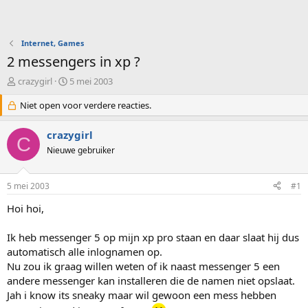
Internet, Games
2 messengers in xp ?
O
S
crazygirl
5 mei 2003
n
t
d
Niet open voor verdere reacties.
a
e
r
r
t
crazygirl
C
w
d
Nieuwe gebruiker
e
a
r
t
p
u
5 mei 2003
#1
s
m
t
Hoi hoi,
a
r
Ik heb messenger 5 op mijn xp pro staan en daar slaat hij dus
t
automatisch alle inlognamen op.
e
Nu zou ik graag willen weten of ik naast messenger 5 een
r
andere messenger kan installeren die de namen niet opslaat.
Jah i know its sneaky maar wil gewoon een mess hebben