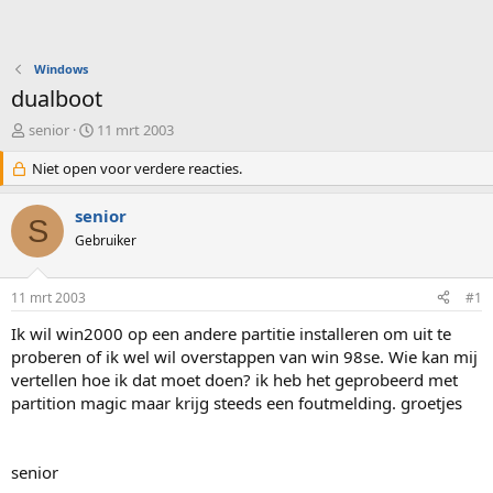
Windows
dualboot
O
S
senior
11 mrt 2003
n
t
d
Niet open voor verdere reacties.
a
e
r
r
t
senior
S
w
d
Gebruiker
e
a
r
t
p
u
11 mrt 2003
#1
s
m
t
Ik wil win2000 op een andere partitie installeren om uit te
a
proberen of ik wel wil overstappen van win 98se. Wie kan mij
r
vertellen hoe ik dat moet doen? ik heb het geprobeerd met
t
partition magic maar krijg steeds een foutmelding. groetjes
e
r
senior