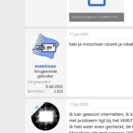
outlook express foutbericht.txt
646 bytes · Weergaven: 47
17 jun 2003
heb je misschien recent je in
meelman
Terugkerende
gebruiker
Lid geworden
8 okt 2002
Berichten
2.323
17 jun 2003
TS
Ik kan gewoon internetten, ik 
Het probleem ligt bij het VERS
Ik heb weer even gecheckt, de 
Misschien iets met services (X