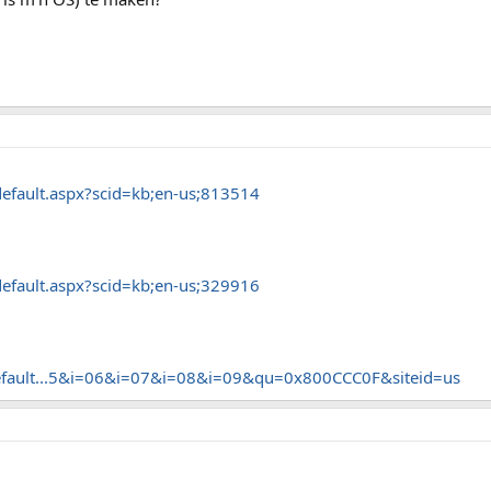
default.aspx?scid=kb;en-us;813514
default.aspx?scid=kb;en-us;329916
default...5&i=06&i=07&i=08&i=09&qu=0x800CCC0F&siteid=us