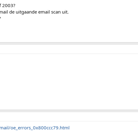
f 2003?
mail de uitgaande email scan uit.
?
/email/oe_errors_0x800ccc79.html