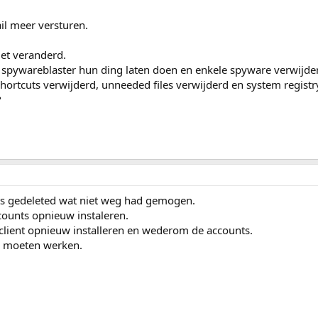
il meer versturen.
iet veranderd.
 spywareblaster hun ding laten doen en enkele spyware verwijde
shortcuts verwijderd, unneeded files verwijderd en system regist
?
ets gedeleted wat niet weg had gemogen.
counts opnieuw instaleren.
lclient opnieuw installeren en wederom de accounts.
d moeten werken.