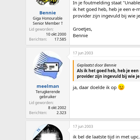
In je foutmelding staat "Unable
ik het goed heb, heb je een e-m
Bennie
provider zijn ingevuld bij wie je
Giga Honourable
Senior Member †
Groetjes,
Lid geworden
10 okt 2000
Bennie
Berichten
17.585
17 jun 2003
Geplaatst door Bennie
Als ik het goed heb, heb je een
provider zijn ingevuld bij wie je
meelman
ja, daar doelde ik op
Terugkerende
gebruiker
Lid geworden
8 okt 2002
Berichten
2.323
17 jun 2003
TS
ik bel de laatste tijd in met upc.