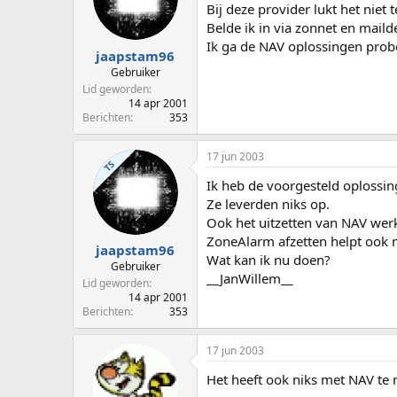
Bij deze provider lukt het niet
Belde ik in via zonnet en maild
Ik ga de NAV oplossingen prober
jaapstam96
Gebruiker
Lid geworden
14 apr 2001
Berichten
353
17 jun 2003
TS
Ik heb de voorgesteld oplossin
Ze leverden niks op.
Ook het uitzetten van NAV werk
ZoneAlarm afzetten helpt ook n
jaapstam96
Wat kan ik nu doen?
Gebruiker
__JanWillem__
Lid geworden
14 apr 2001
Berichten
353
17 jun 2003
Het heeft ook niks met NAV te 