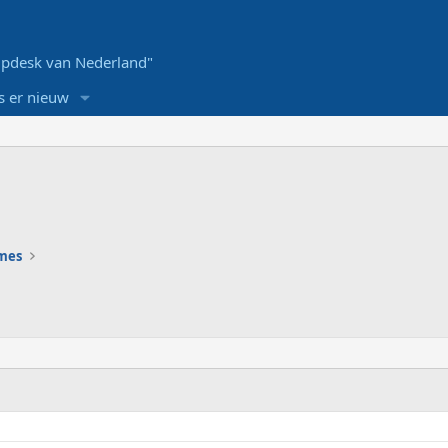
pdesk van Nederland"
s er nieuw
ames