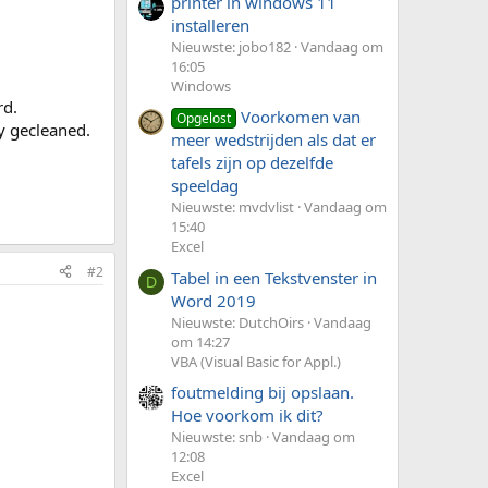
printer in windows 11
installeren
Nieuwste: jobo182
Vandaag om
16:05
Windows
rd.
Voorkomen van
Opgelost
ry gecleaned.
meer wedstrijden als dat er
tafels zijn op dezelfde
speeldag
Nieuwste: mvdvlist
Vandaag om
15:40
Excel
#2
Tabel in een Tekstvenster in
D
Word 2019
Nieuwste: DutchOirs
Vandaag
om 14:27
VBA (Visual Basic for Appl.)
foutmelding bij opslaan.
Hoe voorkom ik dit?
Nieuwste: snb
Vandaag om
12:08
Excel