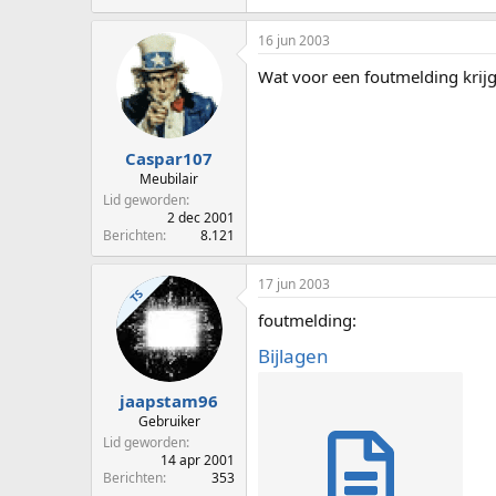
16 jun 2003
Wat voor een foutmelding krijg 
Caspar107
Meubilair
Lid geworden
2 dec 2001
Berichten
8.121
17 jun 2003
TS
foutmelding:
Bijlagen
jaapstam96
Gebruiker
Lid geworden
14 apr 2001
Berichten
353