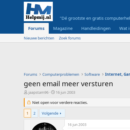
"Dé grootste en gratis computerhel
Forums
Magazine
Handleidingen
Wat i
Nieuwe berichten
Zoek forums
Forums
Computerproblemen
Software
Internet, G
geen email meer versturen
O
S
jaapstam96
16 jun 2003
n
t
d
Niet open voor verdere reacties.
a
e
r
r
t
1
2
Volgende
w
d
e
a
16 jun 2003
r
t