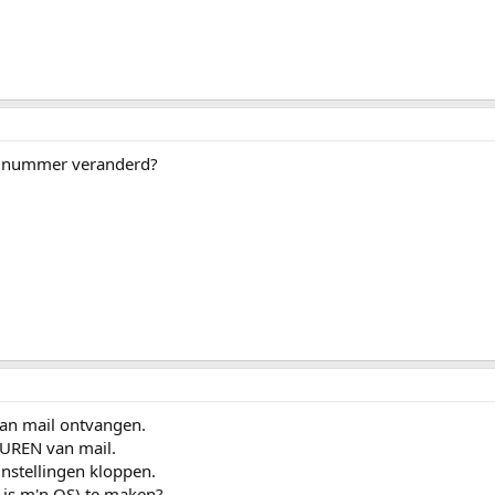
belnummer veranderd?
kan mail ontvangen.
TUREN van mail.
instellingen kloppen.
P is m'n OS) te maken?