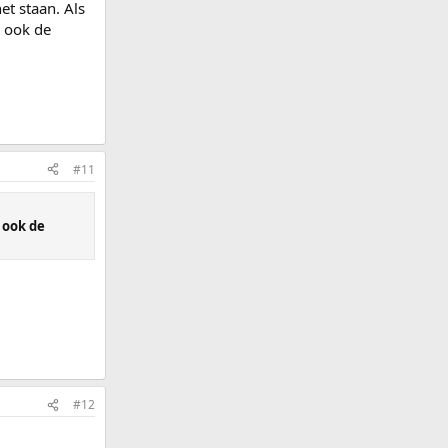
et staan. Als
n ook de
#11
 ook de
#12